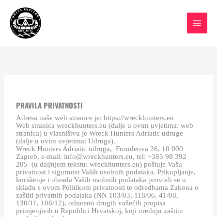
Skip
to
content
PRAVILA PRIVATNOSTI
Adresa naše web stranice je: https://wreckhunters.eu
Web stranica wreckhunters.eu (dalje u ovim uvjetima: web
stranica) u vlasništvu je Wreck Hunters Adriatic udruge
(dalje u ovim uvjetima: Udruga).
Wreck Hunters Adriatic udruga, Froudeova 26, 10 000
Zagreb, e-mail: info@wreckhunters.eu, tel: +385 98 392
205 (u daljnjem tekstu: wreckhunters.eu) poštuje Vašu
privatnost i sigurnost Vaših osobnih podataka. Prikupljanje,
korištenje i obrada Vaših osobnih podataka provodi se u
skladu s ovom Politikom privatnosti te odredbama Zakona o
zaštiti privatnih podataka (NN 103/03, 118/06, 41/08,
130/11, 106/12), odnosno drugih važećih propisa
primjenjivih u Republici Hrvatskoj, koji uređuju zaštitu