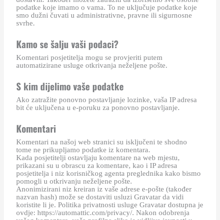
podatke koje imamo o vama. To ne uključuje podatke koje
smo dužni čuvati u administrativne, pravne ili sigurnosne
svrhe.
Kamo se šalju vaši podaci?
Komentari posjetitelja mogu se provjeriti putem
automatizirane usluge otkrivanja neželjene pošte.
S kim dijelimo vaše podatke
Ako zatražite ponovno postavljanje lozinke, vaša IP adresa
bit će uključena u e-poruku za ponovno postavljanje.
Komentari
Komentari na našoj web stranici su isključeni te shodno
tome ne prikupljamo podatke iz komentara.
Kada posjetitelji ostavljaju komentare na web mjestu,
prikazani su u obrascu za komentare, kao i IP adresa
posjetitelja i niz korisničkog agenta preglednika kako bismo
pomogli u otkrivanju neželjene pošte.
Anonimizirani niz kreiran iz vaše adrese e-pošte (također
nazvan hash) može se dostaviti usluzi Gravatar da vidi
koristite li je. Politika privatnosti usluge Gravatar dostupna je
ovdje: https://automattic.com/privacy/. Nakon odobrenja