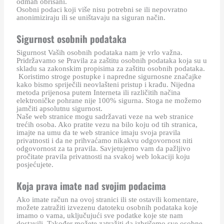
odmah obrisani.
Osobni podaci koji više nisu potrebni se ili nepovratno
anonimiziraju ili se uništavaju na siguran način.
Sigurnost osobnih podataka
Sigurnost Vaših osobnih podataka nam je vrlo važna.
Pridržavamo se Pravila za zaštitu osobnih podataka koja su u
skladu sa zakonskim propisima za zaštitu osobnih podataka.
Koristimo stroge postupke i napredne sigurnosne značajke
kako bismo spriječili neovlašteni pristup i krađu. Nijedna
metoda prijenosa putem Interneta ili različitih načina
elektroničke pohrane nije 100% sigurna. Stoga ne možemo
jamčiti apsolutnu sigurnost.
Naše web stranice mogu sadržavati veze na web stranice
trećih osoba. Ako pratite vezu na bilo koju od tih stranica,
imajte na umu da te web stranice imaju svoja pravila
privatnosti i da ne prihvaćamo nikakvu odgovornost niti
odgovornost za ta pravila. Savjetujemo vam da pažljivo
pročitate pravila privatnosti na svakoj web lokaciji koju
posjećujete.
Koja prava imate nad svojim podacima
Ako imate račun na ovoj stranici ili ste ostavili komentare,
možete zatražiti izvezenu datoteku osobnih podataka koje
imamo o vama, uključujući sve podatke koje ste nam
dostavili. Također možete zatražiti da izbrišemo sve osobne