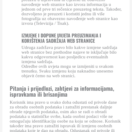
navođenje web stranice kao izvora informacija u
jednom od prve tri rečenice preuzetog teksta. Također,
dozvoljeno je preuzeti i koristiti jednu ili više
fotografija uz obavezno navođenje web stranice kao
izvora (Televizija / Tisak).
IZMJENE I DOPUNE UVJETA PREUZIMANJA I
KORIŠTENJA SADRŽAJA WEB STRANICE
Udruga zadržava pravo bilo kakve izmjene sadržaja
web stranice bez prethodne najave te isključuje bilo
kakvu odgovornost kao posljedicu eventualnih
izmjena sadržaja.
Odredbe ovih uvjeta mogu se izmijeniti u svakom
trenutku. Svaku izmjenu koju naknadno unesemo
objavit ćemo na web stranici.
Pitanja i prijedlozi, zahtjevi za informacijama,
ispravkama ili brisanjima
Korisnik ima pravo u svako doba odustati od privole dane
za obradu osobnih podataka i zatražiti prestanak daljnje
obrade njegovih podataka, osim ako se radi o obradi
podataka u statističke svrhe, kada osobni podaci više ne
omogućuju identifikaciju osobe na koju se odnose. Korisnik
također ima pravo zatražiti ispravak ili izmjenu osobnih
podataka koje je dao na obradu. Odustanak od privole ili