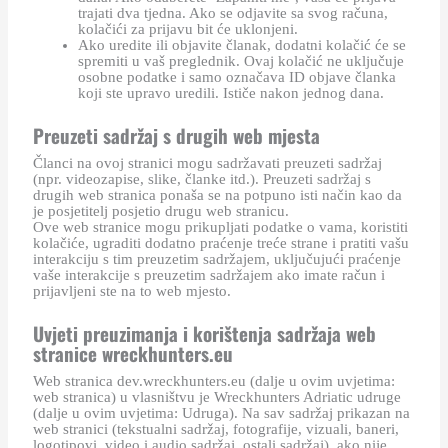
trajati dva tjedna. Ako se odjavite sa svog računa,
kolačići za prijavu bit će uklonjeni.
Ako uredite ili objavite članak, dodatni kolačić će se
spremiti u vaš preglednik. Ovaj kolačić ne uključuje
osobne podatke i samo označava ID objave članka
koji ste upravo uredili. Ističe nakon jednog dana.
Preuzeti sadržaj s drugih web mjesta
Članci na ovoj stranici mogu sadržavati preuzeti sadržaj
(npr. videozapise, slike, članke itd.). Preuzeti sadržaj s
drugih web stranica ponaša se na potpuno isti način kao da
je posjetitelj posjetio drugu web stranicu.
Ove web stranice mogu prikupljati podatke o vama, koristiti
kolačiće, ugraditi dodatno praćenje treće strane i pratiti vašu
interakciju s tim preuzetim sadržajem, uključujući praćenje
vaše interakcije s preuzetim sadržajem ako imate račun i
prijavljeni ste na to web mjesto.
Uvjeti preuzimanja i korištenja sadržaja web
stranice wreckhunters.eu
Web stranica dev.wreckhunters.eu (dalje u ovim uvjetima:
web stranica) u vlasništvu je Wreckhunters Adriatic udruge
(dalje u ovim uvjetima: Udruga). Na sav sadržaj prikazan na
web stranici (tekstualni sadržaj, fotografije, vizuali, baneri,
logotipovi, video i audio sadržaj, ostali sadržaj), ako nije