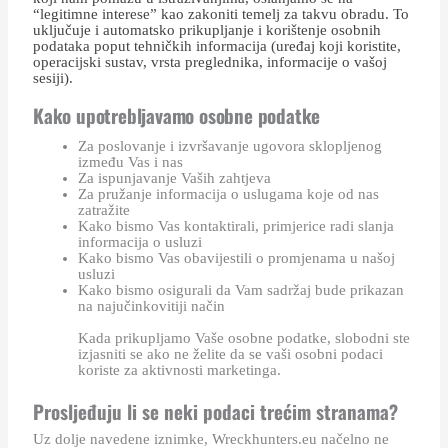
“legitimne interese” kao zakoniti temelj za takvu obradu. To
uključuje i automatsko prikupljanje i korištenje osobnih
podataka poput tehničkih informacija (uređaj koji koristite,
operacijski sustav, vrsta preglednika, informacije o vašoj
sesiji).
Kako upotrebljavamo osobne podatke
Za poslovanje i izvršavanje ugovora sklopljenog
između Vas i nas
Za ispunjavanje Vaših zahtjeva
Za pružanje informacija o uslugama koje od nas
zatražite
Kako bismo Vas kontaktirali, primjerice radi slanja
informacija o usluzi
Kako bismo Vas obavijestili o promjenama u našoj
usluzi
Kako bismo osigurali da Vam sadržaj bude prikazan
na najučinkovitiji način
Kada prikupljamo Vaše osobne podatke, slobodni ste
izjasniti se ako ne želite da se vaši osobni podaci
koriste za aktivnosti marketinga.
Prosljeđuju li se neki podaci trećim stranama?
Uz dolje navedene iznimke, Wreckhunters.eu načelno ne