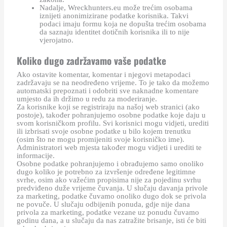
Nadalje, Wreckhunters.eu može trećim osobama
iznijeti anonimizirane podatke korisnika. Takvi
podaci imaju formu koja ne dopušta trećim osobama
da saznaju identitet dotičnih korisnika ili to nije
vjerojatno.
Koliko dugo zadržavamo vaše podatke
Ako ostavite komentar, komentar i njegovi metapodaci
zadržavaju se na neodređeno vrijeme. To je tako da možemo
automatski prepoznati i odobriti sve naknadne komentare
umjesto da ih držimo u redu za moderiranje.
Za korisnike koji se registriraju na našoj web stranici (ako
postoje), također pohranjujemo osobne podatke koje daju u
svom korisničkom profilu. Svi korisnici mogu vidjeti, urediti
ili izbrisati svoje osobne podatke u bilo kojem trenutku
(osim što ne mogu promijeniti svoje korisničko ime).
Administratori web mjesta također mogu vidjeti i urediti te
informacije.
Osobne podatke pohranjujemo i obrađujemo samo onoliko
dugo koliko je potrebno za izvršenje određene legitimne
svrhe, osim ako važećim propisima nije za pojedinu svrhu
predviđeno duže vrijeme čuvanja. U slučaju davanja privole
za marketing, podatke čuvamo onoliko dugo dok se privola
ne povuče. U slučaju odbijenih ponuda, gdje nije dana
privola za marketing, podatke vezane uz ponudu čuvamo
godinu dana, a u slučaju da nas zatražite brisanje, isti će biti