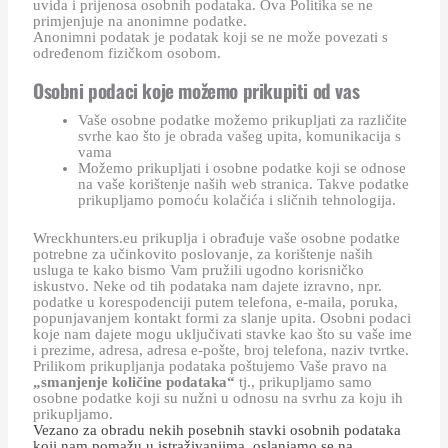
uvida i prijenosa osobnih podataka. Ova Politika se ne
primjenjuje na anonimne podatke.
Anonimni podatak je podatak koji se ne može povezati s
određenom fizičkom osobom.
Osobni podaci koje možemo prikupiti od vas
Vaše osobne podatke možemo prikupljati za različite
svrhe kao što je obrada vašeg upita, komunikacija s
vama
Možemo prikupljati i osobne podatke koji se odnose
na vaše korištenje naših web stranica. Takve podatke
prikupljamo pomoću kolačića i sličnih tehnologija.
Wreckhunters.eu prikuplja i obrađuje vaše osobne podatke
potrebne za učinkovito poslovanje, za korištenje naših
usluga te kako bismo Vam pružili ugodno korisničko
iskustvo. Neke od tih podataka nam dajete izravno, npr.
podatke u korespodenciji putem telefona, e-maila, poruka,
popunjavanjem kontakt formi za slanje upita. Osobni podaci
koje nam dajete mogu uključivati stavke kao što su vaše ime
i prezime, adresa, adresa e-pošte, broj telefona, naziv tvrtke.
Prilikom prikupljanja podataka poštujemo Vaše pravo na
„smanjenje količine podataka“
tj., prikupljamo samo
osobne podatke koji su nužni u odnosu na svrhu za koju ih
prikupljamo.
Vezano za obradu nekih posebnih stavki osobnih podataka
koji nam pomažu u istraživanjima, oslanjamo se na