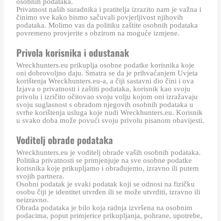
osobnih podataka.
Privatnost naših suradnika i pratitelja izrazito nam je važna i
činimo sve kako bismo sačuvali povjerljivost njihovih
podataka. Molimo vas da politiku zaštite osobnih podataka
povremeno provjerite s obzirom na moguće izmjene.
Privola korisnika i odustanak
Wreckhunters.eu prikuplja osobne podatke korisnika koje
oni dobrovoljno daju. Smatra se da je prihvaćanjem Uvjeta
korištenja Wreckhunters.eu-a, a čiji sastavni dio čini i ova
Izjava o privatnosti i zaštiti podataka, korisnik kao svoju
privolu i izričito očitovao svoju volju kojom oni izražavaju
svoju suglasnost s obradom njegovih osobnih podataka u
svrhe korištenja usluga koje nudi Wreckhunters.eu. Korisnik
u svako doba može povući svoju privolu pisanom obavijesti.
Voditelj obrade podataka
Wreckhunters.eu je voditelj obrade vaših osobnih podataka.
Politika privatnosti se primjenjuje na sve osobne podatke
korisnika koje prikupljamo i obrađujemo, izravno ili putem
svojih partnera.
Osobni podatak je svaki podatak koji se odnosi na fizičku
osobu čiji je identitet utvrđen ili se može utvrditi, izravno ili
neizravno.
Obrada podataka je bilo koja radnja izvršena na osobnim
podacima, poput primjerice prikupljanja, pohrane, upotrebe,