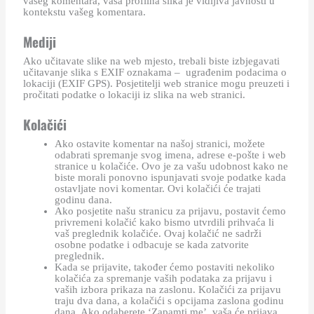
vašeg komentara, vaša profilna slika je vidljiva javnosti u
kontekstu vašeg komentara.
Mediji
Ako učitavate slike na web mjesto, trebali biste izbjegavati
učitavanje slika s EXIF oznakama – ugrađenim podacima o
lokaciji (EXIF GPS). Posjetitelji web stranice mogu preuzeti i
pročitati podatke o lokaciji iz slika na web stranici.
Kolačići
Ako ostavite komentar na našoj stranici, možete
odabrati spremanje svog imena, adrese e-pošte i web
stranice u kolačiće. Ovo je za vašu udobnost kako ne
biste morali ponovno ispunjavati svoje podatke kada
ostavljate novi komentar. Ovi kolačići će trajati
godinu dana.
Ako posjetite našu stranicu za prijavu, postavit ćemo
privremeni kolačić kako bismo utvrdili prihvaća li
vaš preglednik kolačiće. Ovaj kolačić ne sadrži
osobne podatke i odbacuje se kada zatvorite
preglednik.
Kada se prijavite, također ćemo postaviti nekoliko
kolačića za spremanje vaših podataka za prijavu i
vaših izbora prikaza na zaslonu. Kolačići za prijavu
traju dva dana, a kolačići s opcijama zaslona godinu
dana. Ako odaberete ‘Zapamti me’, vaša će prijava