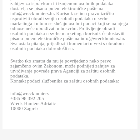
zahtjev za ispravkom ili izmjenom osobnih podataka
dostavlja se pisano putem elektroničke pošte na
info@wreckhunters.hr. Korisnik se ima pravo izričito
usprotiviti obradi svojih osobnih podataka u svrhe
marketinga i u tom se slučaju osobni podaci koji se na njega
odnose neće obrađivati u tu svrhu. Protivljenje obradi
osobnih podataka u svrhe marketinga korisnik će dostaviti
pisano putem elektroničke pošte na info@wreckhunters.hr.
Sva ostala pitanja, prijedlozi i komentari u vezi s obradom
osobnih podataka dobrodošli su.
Svatko tko smatra da mu je povrijeđeno neko pravo
zajamčeno ovim Zakonom, može podnijeti zahtjev za
utvrđivanje povrede prava Agenciji za zaštitu osobnih
podataka.
Kontakt podaci službenika za zaštitu osobnih podataka:
info@wreckhunters
+385 98 392 205
Wreck Hunters Adriatic
10000 Zagreb