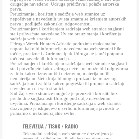
drugačije navedeno, Udruga pridržava i polaže autorska
prava.
Preuzimanje i korištenje sadržaja web stranice uz
nepoštivanje navedenih uvjeta smatra se kršenjem autorskih
prava i podliježe zakonskoj odgovornosti.
Preuzimanjem i korištenjem sadržaja web stranice suglasni
ste i prihvaćate navedene Uvjete preuzimanja i korištenja
sadržaja web stranice.
Udruga Wreck Hunters Adriatic poduzima maksimalne
napore kako bi informacije navedene na web stranici bile
točne, precizne i ažurirane, ipak Udruga ne jamči potpunu
točnost navedenih informacija.
Preuzimanjem i korištenjem sadržaja s web stranice suglasni
ste i potvrđujete kako Udruga neće i ne može biti odgovorna
za bilo kakvu izravnu i/ili neizravnu, materijalnu ili
nematerijalnu štetu koja bi mogla proizaći iz preuzetog
sadržaja kao i za bilo kakvu pogrešku ili propust u sadržaju
navedenom na web stranici.
Sadržaj s web stranice moguće je preuzeti i koristiti bez
prethodne suglasnosti Udruge pod dolje navedenim
uvjetima. Preuzimanje i korištenje sadržaja s web stranice
dozvoljeno je isključivo u svrhu informiranja javnosti te
primarno u nekomercijalne svrhe.
TELEVIZIJA / TISAK / RADIO
Tekstualni sadržaj s web stranice dozvoljeno je
preuzeti u dijelovima ili cijelosti uz obavezno