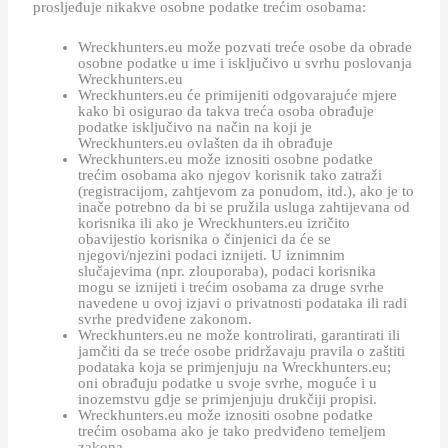
prosljeđuje nikakve osobne podatke trećim osobama:
Wreckhunters.eu može pozvati treće osobe da obrade
osobne podatke u ime i isključivo u svrhu poslovanja
Wreckhunters.eu
Wreckhunters.eu će primijeniti odgovarajuće mjere
kako bi osigurao da takva treća osoba obrađuje
podatke isključivo na način na koji je
Wreckhunters.eu ovlašten da ih obrađuje
Wreckhunters.eu može iznositi osobne podatke
trećim osobama ako njegov korisnik tako zatraži
(registracijom, zahtjevom za ponudom, itd.), ako je to
inače potrebno da bi se pružila usluga zahtijevana od
korisnika ili ako je Wreckhunters.eu izričito
obavijestio korisnika o činjenici da će se
njegovi/njezini podaci iznijeti. U iznimnim
slučajevima (npr. zlouporaba), podaci korisnika
mogu se iznijeti i trećim osobama za druge svrhe
navedene u ovoj izjavi o privatnosti podataka ili radi
svrhe predviđene zakonom.
Wreckhunters.eu ne može kontrolirati, garantirati ili
jamčiti da se treće osobe pridržavaju pravila o zaštiti
podataka koja se primjenjuju na Wreckhunters.eu;
oni obrađuju podatke u svoje svrhe, moguće i u
inozemstvu gdje se primjenjuju drukčiji propisi.
Wreckhunters.eu može iznositi osobne podatke
trećim osobama ako je tako predviđeno temeljem
zakona.