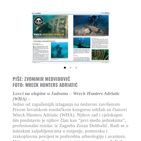
PIŠE: ZVONIMIR MEDVIDOVIĆ
￭
FOTO: WRECK HUNTERS ADRIATIC
Lovci na olupine u Jadranu
–
Wreck Hunters Adriatic
(WHA)
–
Jedno od zapaženijih izlaganja na nedavno završenom
Prvom hrvatskom ronilačkom kongresu održali su članovi
Wreck Hunters Adriatic (WHA). Njihov rad i cjelokupni
tim predstavio je njihov član kao “prvi među jednakima”,
profesionalni ronilac iz Zagreba Zoran Delibašić. Radi se o
istinskim zaljubljenicima u ronjenje, pomorsku i
zrakoplovnu povijest te podvodnu arheologiju i avanturu.