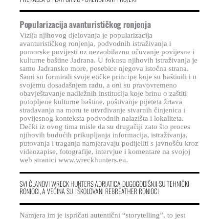
Popularizacija avanturističkog ronjenja
Vizija njihovog djelovanja je popularizacija
avanturističkog ronjenja, podvodnih istraživanja i
pomorske povijesti uz nezaobilazno očuvanje povijesne i
kulturne baštine Jadrana. U fokusu njihovih istraživanja je
samo Jadransko more, posebice njegova istočna strana.
Sami su formirali svoje etičke principe koje su baštinili i u
svojemu dosadašnjem radu, a oni su pravovremeno
obavještavanje nadležnih institucija koje brinu o zaštiti
potopljene kulturne baštine, poštivanje pijeteta žrtava
stradavanja na moru te utvrđivanje stvarnih činjenica i
povijesnog konteksta podvodnih nalazišta i lokaliteta.
Dečki iz ovog tima misle da su drugačiji zato što proces
njihovih budućih prikupljanja informacija, istraživanja,
putovanja i traganja namjeravaju podijeliti s javnošću kroz
videozapise, fotografije, intervjue i komentare na svojoj
web stranici www.wreckhunters.eu.
SVI ČLANOVI WRECK HUNTERS ADRIATICA DUGOGODIŠNJI SU TEHNIČKI
RONIOCI, A VEĆINA SU I ŠKOLOVANI REBREATHER RONIOCI
Namjera im je ispričati autentični “storytelling”, to jest