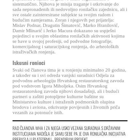
sistematično. Njihova je misija traganje i otkrivanje do
sada nepronađenih ili nedovoljno ronilačku zajednicu, ali i
sve ostale zainteresirane subjekte sa svojim radom i
budućim namjerama. Zoran i njegovih pet prijatelja:
Mislav Podnar, Dragutin Šimatović, Marko Hranilović,
Damir Mlinarić i Jerko Macura dokazano su uspješni
pojedinci u svojim oblastima ronilačkih aktivnosti kojima
se bave u svojoj profesiji, od podvodne fotografije,
komercijalnog i saturacijskog ronjenja, do arheoloških
istraživačkih ronjenja.
Iskusni ronioci
Svaki od članova tima je u ronjenju minimalno 20 godina,
a također su i svi odreda vanjski suradnici Odjela za
podvodnu arheologiju Hrvatskog restauratorskog zavoda
pod vodstvom Igora Miholjeka. Osim Hrvatskog
restauratorskog zavoda njihovi dosadašnji, ali i budući
partneri u zaštiti potopljene kulturne baštine su
Ministarstvo kulture i istraženih podmorskih olupina
brodova i aviona, otkrivanje povijesnih i životnih priča
vezanih za potonuće istih.
RAD ČLANOVA WHA I ZA NJEGA USKO VEZANA SURADNJA S DRŽAVNIM
INSTITUCIJAMA NADIŠLA JE SAMU SEBE PA JE OVA RONILAČKA INICIJATIVA
PRERASLA U PLATFORMU - BRENDIRANI PROJEKT