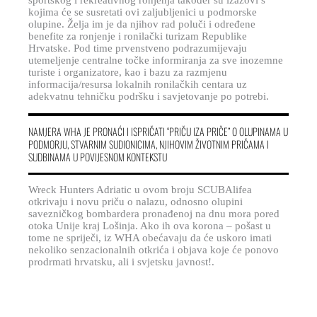
sportskog i rekreativnog ronjenja također su izazovi s
kojima će se susretati ovi zaljubljenici u podmorske
olupine. Želja im je da njihov rad poluči i određene
benefite za ronjenje i ronilački turizam Republike
Hrvatske. Pod time prvenstveno podrazumijevaju
utemeljenje centralne točke informiranja za sve inozemne
turiste i organizatore, kao i bazu za razmjenu
informacija/resursa lokalnih ronilačkih centara uz
adekvatnu tehničku podršku i savjetovanje po potrebi.
NAMJERA WHA JE PRONAĆI I ISPRIČATI “PRIČU IZA PRIČE” O OLUPINAMA U
PODMORJU, STVARNIM SUDIONICIMA, NJIHOVIM ŽIVOTNIM PRIČAMA I
SUDBINAMA U POVIJESNOM KONTEKSTU
Wreck Hunters Adriatic u ovom broju SCUBAlifea
otkrivaju i novu priču o nalazu, odnosno olupini
savezničkog bombardera pronađenoj na dnu mora pored
otoka Unije kraj Lošinja. Ako ih ova korona – pošast u
tome ne spriječi, iz WHA obećavaju da će uskoro imati
nekoliko senzacionalnih otkrića i objava koje će ponovo
prodrmati hrvatsku, ali i svjetsku javnost!.