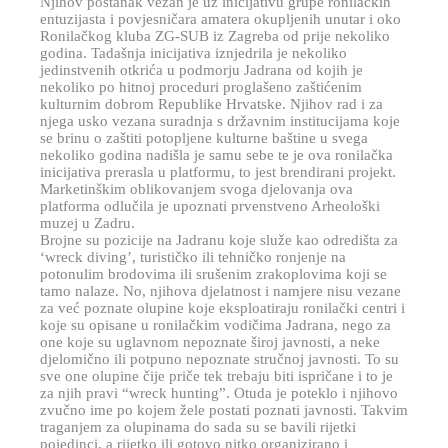
Njihov postanak vezan je uz inicijativu grupe ronilačkih
entuzijasta i povjesničara amatera okupljenih unutar i oko
Ronilačkog kluba ZG-SUB iz Zagreba od prije nekoliko
godina. Tadašnja inicijativa iznjedrila je nekoliko
jedinstvenih otkrića u podmorju Jadrana od kojih je
nekoliko po hitnoj proceduri proglašeno zaštićenim
kulturnim dobrom Republike Hrvatske. Njihov rad i za
njega usko vezana suradnja s državnim institucijama koje
se brinu o zaštiti potopljene kulturne baštine u svega
nekoliko godina nadišla je samu sebe te je ova ronilačka
inicijativa prerasla u platformu, to jest brendirani projekt.
Marketinškim oblikovanjem svoga djelovanja ova
platforma odlučila je upoznati prvenstveno Arheološki
muzej u Zadru.
Brojne su pozicije na Jadranu koje služe kao odredišta za
‘wreck diving’, turističko ili tehničko ronjenje na
potonulim brodovima ili srušenim zrakoplovima koji se
tamo nalaze. No, njihova djelatnost i namjere nisu vezane
za već poznate olupine koje eksploatiraju ronilački centri i
koje su opisane u ronilačkim vodičima Jadrana, nego za
one koje su uglavnom nepoznate široj javnosti, a neke
djelomično ili potpuno nepoznate stručnoj javnosti. To su
sve one olupine čije priče tek trebaju biti ispričane i to je
za njih pravi “wreck hunting”. Otuda je poteklo i njihovo
zvučno ime po kojem žele postati poznati javnosti. Takvim
traganjem za olupinama do sada su se bavili rijetki
pojedinci, a rijetko ili gotovo nitko organizirano i