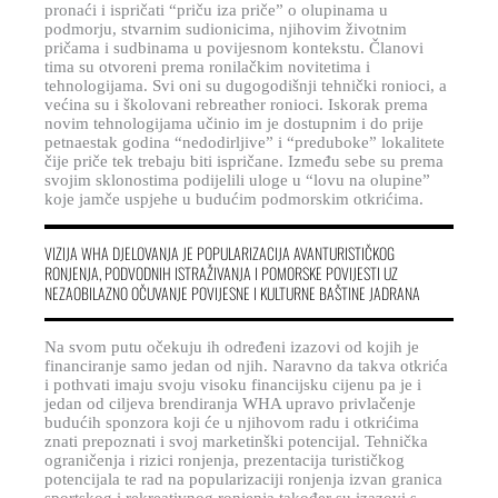
pronaći i ispričati “priču iza priče” o olupinama u
podmorju, stvarnim sudionicima, njihovim životnim
pričama i sudbinama u povijesnom kontekstu. Članovi
tima su otvoreni prema ronilačkim novitetima i
tehnologijama. Svi oni su dugogodišnji tehnički ronioci, a
većina su i školovani rebreather ronioci. Iskorak prema
novim tehnologijama učinio im je dostupnim i do prije
petnaestak godina “nedodirljive” i “preduboke” lokalitete
čije priče tek trebaju biti ispričane. Između sebe su prema
svojim sklonostima podijelili uloge u “lovu na olupine”
koje jamče uspjehe u budućim podmorskim otkrićima.
VIZIJA WHA DJELOVANJA JE POPULARIZACIJA AVANTURISTIČKOG
RONJENJA, PODVODNIH ISTRAŽIVANJA I POMORSKE POVIJESTI UZ
NEZAOBILAZNO OČUVANJE POVIJESNE I KULTURNE BAŠTINE JADRANA
Na svom putu očekuju ih određeni izazovi od kojih je
financiranje samo jedan od njih. Naravno da takva otkrića
i pothvati imaju svoju visoku financijsku cijenu pa je i
jedan od ciljeva brendiranja WHA upravo privlačenje
budućih sponzora koji će u njihovom radu i otkrićima
znati prepoznati i svoj marketinški potencijal. Tehnička
ograničenja i rizici ronjenja, prezentacija turističkog
potencijala te rad na popularizaciji ronjenja izvan granica