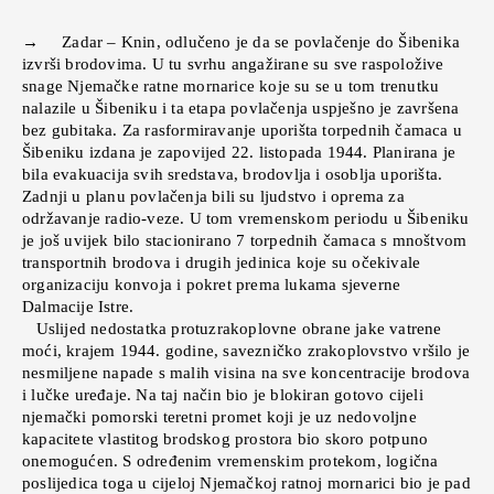
→ Zadar – Knin, odlučeno je da se povlačenje do Šibenika
izvrši brodovima. U tu svrhu angažirane su sve raspoložive
snage Njemačke ratne mornarice koje su se u tom trenutku
nalazile u Šibeniku i ta etapa povlačenja uspješno je završena
bez gubitaka. Za rasformiravanje uporišta torpednih čamaca u
Šibeniku izdana je zapovijed 22. listopada 1944. Planirana je
bila evakuacija svih sredstava, brodovlja i osoblja uporišta.
Zadnji u planu povlačenja bili su ljudstvo i oprema za
održavanje radio-veze. U tom vremenskom periodu u Šibeniku
je još uvijek bilo stacionirano 7 torpednih čamaca s mnoštvom
transportnih brodova i drugih jedinica koje su očekivale
organizaciju konvoja i pokret prema lukama sjeverne
Dalmacije Istre.
Uslijed nedostatka protuzrakoplovne obrane jake vatrene
moći, krajem 1944. godine, savezničko zrakoplovstvo vršilo je
nesmiljene napade s malih visina na sve koncentracije brodova
i lučke uređaje. Na taj način bio je blokiran gotovo cijeli
njemački pomorski teretni promet koji je uz nedovoljne
kapacitete vlastitog brodskog prostora bio skoro potpuno
onemogućen. S određenim vremenskim protekom, logična
poslijedica toga u cijeloj Njemačkoj ratnoj mornarici bio je pad