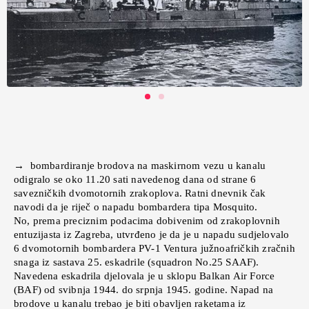
→ bombardiranje brodova na maskirnom vezu u kanalu
odigralo se oko 11.20 sati navedenog dana od strane 6
savezničkih dvomotornih zrakoplova. Ratni dnevnik čak
navodi da je riječ o napadu bombardera tipa Mosquito.
No, prema preciznim podacima dobivenim od zrakoplovnih
entuzijasta iz Zagreba, utvrđeno je da je u napadu sudjelovalo
6 dvomotornih bombardera PV-1 Ventura južnoafričkih zračnih
snaga iz sastava 25. eskadrile (squadron No.25 SAAF).
Navedena eskadrila djelovala je u sklopu Balkan Air Force
(BAF) od svibnja 1944. do srpnja 1945. godine. Napad na
brodove u kanalu trebao je biti obavljen raketama iz