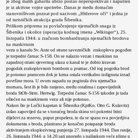
je zbog malih gabarita ubrzo postao neperspektivan i napušten
je iz aktivne vojne upotrebe. Danas je među domaćim
stanovništvom poznat pod nazivom „Hitlerove oči“ i jedna je
od turističkih atrakcija grada Šibenika.
Prilikom priprema za povlačenjenje njemačkih snaga iz
Šibenika i okolice (operacija kodnog imena „Wikinger“), 25.
listopada 1944. u zračnom bombardiranju njemačkih brodova
na maskirnom
vezu u kanalu Sv. Ante od strane savezničkih zrakoplova pogođen
je torpedni čamac S-158. On se nalazio vezan i maskiran na
zapadnoj strani sjevernog ulaza u kanal te je dobio izravan
pogodak zrakoplovnom bombom u pramac. Od tog pogotka brod
je potonuo pramcem dok je krma ostala vertikalno izdignuta iznad
površine mora. U ovom napadu su poginula dva njemačka
mornara, šest ih je bilo ranjeno, među ostalima i zapovijednik
broda StOb-Strm. Hertwig. Torpedni čamac S-156 također je tada
oštećen na maskirnom vezu ali nije potonuo.
Nakon što je Lučki kapetan iz Šibenika (KptKo. Otto G. Kulavitz)
izdao zapovijed da se s tonućeg broda skinu svi pokretni bitni
dijelovi za rezervu, poput propelera, te da se spasu sva povjerljiva
dokumenta s broda, planirano je konačno potapanje broda
aktiviranjem eksplozivnog punjenja 27. listopada 1944. Dan ranije,
26. listopada 1944. u 14.20 sati uporedo s nailaskom veće plime u