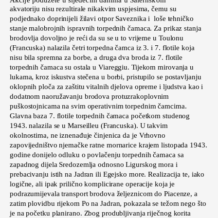
akvatoriju nisu rezultirale nikakvim uspjesima, čemu su
podjednako doprinijeli žilavi otpor Saveznika i loše tehničko
stanje malobrojnih ispravnih torpednih čamaca. Za prikaz stanja
brodovlja dovoljno je reći da su se u to vrijeme u Toulonu
(Francuska) nalazila četri torpedna čamca iz 3. i 7. flotile koja
nisu bila spremna za borbe, a druga dva broda iz 7. flotile
torpednih čamaca su ostala u Viareggiu. Tijekom mirovanja u
lukama, kroz iskustva stečena u borbi, pristupilo se postavljanju
oklopnih ploča za zaštitu vitalnih djelova opreme i ljudstva kao i
dodatnom naoružavanju brodova protuzrakoplovnim
puškostojnicama na svim operativnim torpednim čamcima.
Glavna baza 7. flotile torpednih čamaca početkom studenog
1943. nalazila se u Marseilleu (Francuska). U takvim
okolnostima, ne iznenađuje činjenica da je Vrhovno
zapovijedništvo njemačke ratne mornarice krajem listopada 1943.
godine donijelo odluku o povlačenju torpednih čamaca sa
zapadnog dijela Sredozemlja odnosno Ligurskog mora i
prebacivanju istih na Jadran ili Egejsko more. Realizacija te, iako
logične, ali ipak prilično komplicirane operacije koja je
podrazumijevala transport brodova željeznicom do Piacenze, a
zatim plovidbu rijekom Po na Jadran, pokazala se težom nego što
je na početku planirano. Zbog produbljivanja riječnog korita