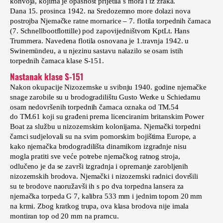
konvoja, kojima je opasnost prijetila s mora i iz zraka.
Dana 15. prosinca 1942. na Sredozemno more dolazi nova
postrojba Njemačke ratne mornarice – 7. flotila torpednih čamaca
(7. Schnellbootflottille) pod zapovijedništvom KptLt. Hans
Trummera. Navedena flotila osnovana je 1.travnja 1942. u
Swinemündeu, a u njezinu sastavu nalazilo se osam istih
torpednih čamaca klase S-151.
Nastanak klase S-151
Nakon okupacije Nizozemske u svibnju 1940. godine njemačke
snage zarobile su u brodogradilištu Gusto Werke u Schiedamu
osam nedovršenih torpednih čamaca oznaka od TM.54
do TM.61 koji su građeni prema licenciranim britanskim Power
Boat za službu u nizozemskim kolonijama. Njemački torpedni
čamci sudjelovali su na svim pomorskim bojištima Europe, a
kako njemačka brodogradilišta dinamikom izgradnje nisu
mogla pratiti sve veće potrebe njemačkog ratnog stroja,
odlučeno je da se završi izgradnja i opremanje zarobljenih
nizozemskih brodova. Njemački i nizozemski radnici dovršili
su te brodove naoružavši ih s po dva torpedna lansera za
njemačka torpeda G 7, kalibra 533 mm i jednim topom 20 mm
na krmi. Zbog kratkog trupa, ova klasa brodova nije imala
montiran top od 20 mm na pramcu.