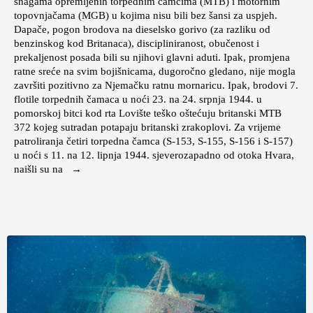
snagama opremljenih torpednim čamcima (MTB) i motornim
topovnjačama (MGB) u kojima nisu bili bez šansi za uspjeh.
Dapače, pogon brodova na dieselsko gorivo (za razliku od
benzinskog kod Britanaca), discipliniranost, obučenost i
prekaljenost posada bili su njihovi glavni aduti. Ipak, promjena
ratne sreće na svim bojišnicama, dugoročno gledano, nije mogla
završiti pozitivno za Njemačku ratnu mornaricu. Ipak, brodovi 7.
flotile torpednih čamaca u noći 23. na 24. srpnja 1944. u
pomorskoj bitci kod rta Lovište teško oštećuju britanski MTB
372 kojeg sutradan potapaju britanski zrakoplovi. Za vrijeme
patroliranja četiri torpedna čamca (S-153, S-155, S-156 i S-157)
u noći s 11. na 12. lipnja 1944. sjeverozapadno od otoka Hvara,
naišli su na →