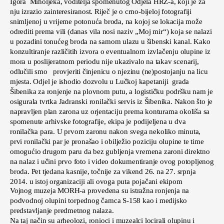
Igora Miholjeka, voditelja spomenutog Odjela HRZ-a, koji je za
nju izrazio zainteresiranost. Riječ je o crno-bijeloj fotografiji
snimljenoj u vrijeme potonuća broda, na kojoj se lokacija može
odrediti prema vili (danas vila nosi naziv „Moj mir“) koja se nalazi
u pozadini tonućeg broda na samom ulazu u šibenski kanal. Kako
konzultiranje različitih izvora o eventualnom izvlačenju olupine iz
mora u poslijeratnom periodu nije ukazivalo na takav scenarij,
odlučili smo provjeriti činjenicu o njezinu (ne)postojanju na licu
mjesta. Odjel je ishodio dozvolu u Lučkoj kapetaniji grada
Šibenika za ronjenje na plovnom putu, a logističku podršku nam je
osigurala tvrtka Jadranski ronilački servis iz Šibenika. Nakon što je
napravljen plan zarona uz orjentaciju prema konturama okoliša sa
spomenute arhivske fotografije, ekipa je podijeljena u dva
ronilačka para. U prvom zaronu nakon svega nekoliko minuta,
prvi ronilački par je pronašao i obilježio poziciju olupine te time
omogućio drugom paru da bez gubljenja vremena zaroni direktno
na nalaz i učini prvo foto i video dokumentiranje ovog potopljenog
broda. Pet tjedana kasnije, točnije za vikend 26. na 27. srpnja
2014. u istoj organizaciji ali ovoga puta pojačani ekipom
Vojnog muzeja MORH-a provedena su istražna ronjenja na
podvodnoj olupini torpednog čamca S-158 kao i medijsko
predstavljanje predmetnog nalaza.
Na taj način su arheolozi, ronioci i muzealci locirali olupinu i