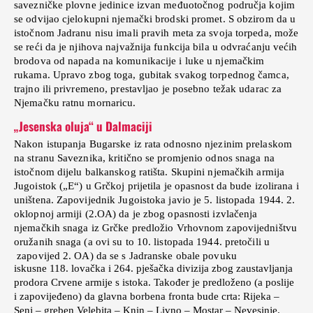
savezničke plovne jedinice izvan međuotočnog područja kojim
se odvijao cjelokupni njemački brodski promet. S obzirom da u
istočnom Jadranu nisu imali pravih meta za svoja torpeda, može
se reći da je njihova najvažnija funkcija bila u odvraćanju većih
brodova od napada na komunikacije i luke u njemačkim
rukama. Upravo zbog toga, gubitak svakog torpednog čamca,
trajno ili privremeno, prestavljao je posebno težak udarac za
Njemačku ratnu mornaricu.
„Jesenska oluja“ u Dalmaciji
Nakon istupanja Bugarske iz rata odnosno njezinim prelaskom
na stranu Saveznika, kritično se promjenio odnos snaga na
istočnom dijelu balkanskog ratišta. Skupini njemačkih armija
Jugoistok („E“) u Grčkoj prijetila je opasnost da bude izolirana i
uništena. Zapovijednik Jugoistoka javio je 5. listopada 1944. 2.
oklopnoj armiji (2.OA) da je zbog opasnosti izvlačenja
njemačkih snaga iz Grčke predložio Vrhovnom zapovijedništvu
oružanih snaga (a ovi su to 10. listopada 1944. pretočili u
zapovijed 2. OA) da se s Jadranske obale povuku
iskusne 118. lovačka i 264. pješačka divizija zbog zaustavljanja
prodora Crvene armije s istoka. Također je predloženo (a poslije
i zapovijeđeno) da glavna borbena fronta bude crta: Rijeka –
Senj – greben Velebita – Knin – Livno – Mostar – Nevesinje.