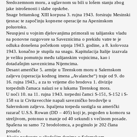
Sredozemnom moru, a uglavnom su bili u lošem stanju zbog
jake istrošenosti i slabe opskrbe.
Snage britanskog XIII korpusa 3. rujna 1943. forsiraju Mesinski
tjesnac te započinju kopnene operacije na Apeninskom
poluotoku.
Neuspjesi u vojnim djelovanjima primorali su talijansku vladu
na ponovne razgovore sa Saveznicima o prekidu vatre te je
odluka donešena početkom srpnja 1943. godine, a 8. kolovoza
1943. konačno je stupila na snagu. Kapitulacija Italije izazvala
je veliku pomutnju među talijanskim vojnicima, kao i
dotadašnjim saveznicima Nijemcima.
Desant američke 5. armije u Tirenskom moru u Salernskom
zaljevu (operacija kodnog imena „Avalanche“) traje od 9. do
16. rujna 1943., a za to vrijeme dio brodova 1. divizije
torpednih čamaca nalazi se u lukama Tirenskog mora.
U noći 10. na 11. rujna 1943. torpedni čamci S-151, S-152 i S-
158 su iz Civitavecchie napali savezničko brodovlje u
Salernskom zaljevu. Ispaljena torpeda sustigla su američki
razarač U.S.S. Rowan (DD – 405) koji je, pogođen u komoru sa
streljivom, potonuo u manje od 40 sekundi s većinom posade.
Spašena su samo 72 brodolomca, a poginulo je 202 člana
posade.
Akcije poduzete u sljedećim danima u Salernskom