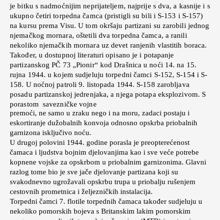
je bitku s nadmoćnijim neprijateljem, najprije s dva, a kasnije i s
ukupno četiri torpedna čamca (pristigli su bili i S-153 i S-157)
na kursu prema Visu. U tom okršaju partizani su zarobili jednog
njemačkog mornara, oštetili dva torpedna čamca, a ranili
nekoliko njemačkih mornara uz devet ranjenih vlastitih boraca.
Također, u dostupnoj literaturi opisano je i potapanje
partizanskog PČ 73 „Pionir“ kod Drašnica u noći 14. na 15.
rujna 1944. u kojem sudjeluju torpedni čamci S-152, S-154 i S-
158. U noćnoj patroli 9. listopada 1944. S-158 zarobljava
posadu partizanskoj jedrenjaka, a njega potapa eksplozivom. S
porastom savezničke vojne
premoći, ne samo u zraku nego i na moru, zadaci postaju i
eskortiranje dužobalnih konvoja odnosno opskrba priobalnih
garnizona isključivo noću.
U drugoj polovini 1944. godine porasla je preopterećenost
čamaca i ljudstva bojnim djelovanjima kao i sve veće potrebe
kopnene vojske za opskrbom u priobalnim garnizonima. Glavni
razlog tome bio je sve jače djelovanje partizana koji su
svakodnevno ugrožavali opskrbu trupa u priobalju rušenjem
cestovnih prometnica i željezničkih instalacija.
Torpedni čamci 7. flotile torpednih čamaca također sudjeluju u
nekoliko pomorskih bojeva s Britanskim lakim pomorskim