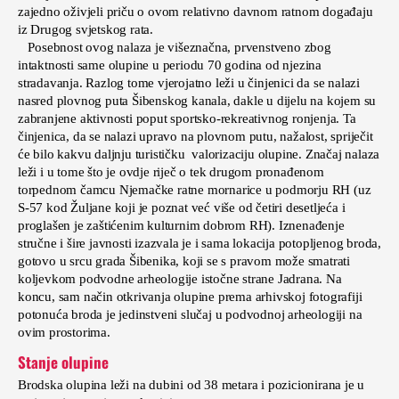
zajedno oživjeli priču o ovom relativno davnom ratnom događaju
iz Drugog svjetskog rata.
Posebnost ovog nalaza je višeznačna, prvenstveno zbog
intaktnosti same olupine u periodu 70 godina od njezina
stradavanja. Razlog tome vjerojatno leži u činjenici da se nalazi
nasred plovnog puta Šibenskog kanala, dakle u dijelu na kojem su
zabranjene aktivnosti poput sportsko-rekreativnog ronjenja. Ta
činjenica, da se nalazi upravo na plovnom putu, nažalost, spriječit
će bilo kakvu daljnju turističku valorizaciju olupine. Značaj nalaza
leži i u tome što je ovdje riječ o tek drugom pronađenom
torpednom čamcu Njemačke ratne mornarice u podmorju RH (uz
S-57 kod Žuljane koji je poznat već više od četiri desetljeća i
proglašen je zaštićenim kulturnim dobrom RH). Iznenađenje
stručne i šire javnosti izazvala je i sama lokacija potopljenog broda,
gotovo u srcu grada Šibenika, koji se s pravom može smatrati
koljevkom podvodne arheologije istočne strane Jadrana. Na
koncu, sam način otkrivanja olupine prema arhivskoj fotografiji
potonuća broda je jedinstveni slučaj u podvodnoj arheologiji na
ovim prostorima.
Stanje olupine
Brodska olupina leži na dubini od 38 metara i pozicionirana je u