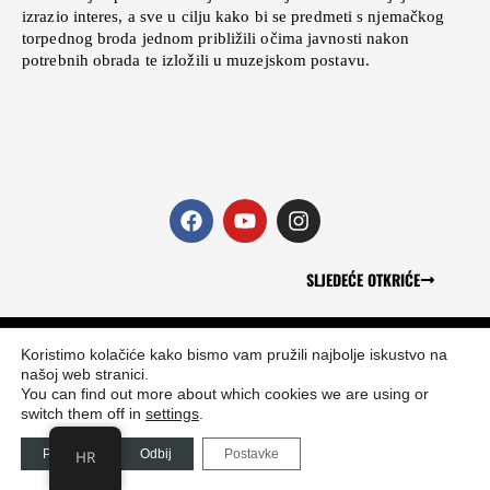
izrazio interes, a sve u cilju kako bi se predmeti s njemačkog
torpednog broda jednom približili očima javnosti nakon
potrebnih obrada te izložili u muzejskom postavu.
F
Y
I
a
o
n
c
u
s
e
t
t
b
u
a
SLJEDEĆE OTKRIĆE
o
b
g
o
e
r
k
a
Koristimo kolačiće kako bismo vam pružili najbolje iskustvo na
m
našoj web stranici.
You can find out more about which cookies we are using or
switch them off in
settings
.
Prihvati
Odbij
Postavke
HR