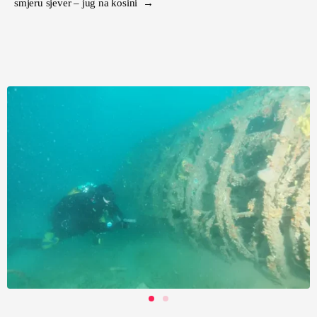
smjeru sjever – jug na kosini →