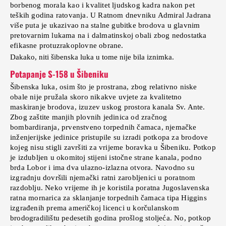
borbenog morala kao i kvalitet ljudskog kadra nakon pet
teških godina ratovanja. U Ratnom dnevniku Admiral Jadrana
više puta je ukazivao na stalne gubitke brodova u glavnim
pretovarnim lukama na i dalmatinskoj obali zbog nedostatka
efikasne protuzrakoplovne obrane.
Dakako, niti šibenska luka u tome nije bila iznimka.
Potapanje S-158 u Šibeniku
Šibenska luka, osim što je prostrana, zbog relativno niske
obale nije pružala skoro nikakve uvjete za kvalitetno
maskiranje brodova, izuzev uskog prostora kanala Sv. Ante.
Zbog zaštite manjih plovnih jedinica od zračnog
bombardiranja, prvenstveno torpednih čamaca, njemačke
inženjerijske jedinice pristupile su izradi potkopa za brodove
kojeg nisu stigli završiti za vrijeme boravka u Šibeniku. Potkop
je izdubljen u okomitoj stijeni istočne strane kanala, podno
brda Lobor i ima dva ulazno-izlazna otvora. Navodno su
izgradnju dovršili njemački ratni zarobljenici u poratnom
razdoblju. Neko vrijeme ih je koristila poratna Jugoslavenska
ratna mornarica za sklanjanje torpednih čamaca tipa Higgins
izgrađenih prema američkoj licenci u korčulanskom
brodogradilištu pedesetih godina prošlog stoljeća. No, potkop