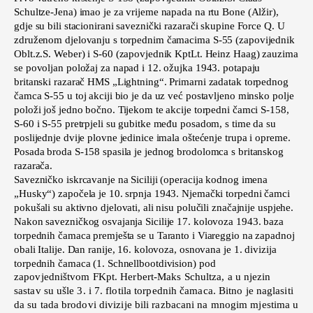
Schultze-Jena) imao je za vrijeme napada na rtu Bone (Alžir),
gdje su bili stacionirani saveznički razarači skupine Force Q. U
združenom djelovanju s torpednim čamacima S-55 (zapovijednik
Oblt.z.S. Weber) i S-60 (zapovjednik KptLt. Heinz Haag) zauzima
se povoljan položaj za napad i 12. ožujka 1943. potapaju
britanski razarač HMS „Lightning“. Primarni zadatak torpednog
čamca S-55 u toj akciji bio je da uz već postavljeno minsko polje
položi još jedno bočno. Tijekom te akcije torpedni čamci S-158,
S-60 i S-55 pretrpjeli su gubitke među posadom, s time da su
poslijednje dvije plovne jedinice imala oštećenje trupa i opreme.
Posada broda S-158 spasila je jednog brodolomca s britanskog
razarača.
Savezničko iskrcavanje na Siciliji (operacija kodnog imena
„Husky“) započela je 10. srpnja 1943. Njemački torpedni čamci
pokušali su aktivno djelovati, ali nisu polučili značajnije uspjehe.
Nakon savezničkog osvajanja Sicilije 17. kolovoza 1943. baza
torpednih čamaca premješta se u Taranto i Viareggio na zapadnoj
obali Italije. Dan ranije, 16. kolovoza, osnovana je 1. divizija
torpednih čamaca (1. Schnellbootdivision) pod
zapovjedništvom FKpt. Herbert-Maks Schultza, a u njezin
sastav su ušle 3. i 7. flotila torpednih čamaca. Bitno je naglasiti
da su tada brodovi divizije bili razbacani na mnogim mjestima u