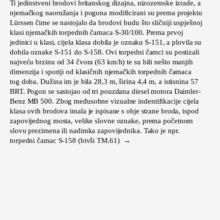
Ti jedinstveni brodovi britanskog dizajna, nizozemske izrade, a
njemačkog naoružanja i pogona modificirani su prema projektu
Lürssen čime se nastojalo da brodovi budu što sličniji uspješnoj
klasi njemačkih torpednih čamaca S-30/100. Prema prvoj
jedinici u klasi, cijela klasa dobila je oznaku S-151, a plovila su
dobila oznake S-151 do S-158. Ovi torpedni čamci su postizali
najveću brzinu od 34 čvora (63 km/h) te su bili nešto manjih
dimenzija i sporiji od klasičnih njemačkih torpednih čamaca
tog doba. Dužina im je bila 28,3 m, širina 4,4 m, a istisnina 57
BRT. Pogon se sastojao od tri pouzdana diesel motora Daimler-
Benz MB 500. Zbog međusobne vizualne indentifikacije cijela
klasa ovih brodova imala je ispisane s obje strane broda, ispod
zapovijednog mosta, velike slovne oznake, prema početnom
slovu prezimena ili nadimka zapovijednika. Tako je npr.
torpedni čamac S-158 (bivši TM.61) →