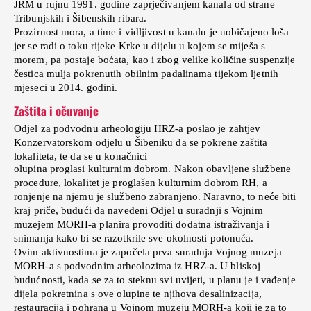
JRM u rujnu 1991. godine zaprječivanjem kanala od strane
Tribunjskih i Šibenskih ribara.
Prozirnost mora, a time i vidljivost u kanalu je uobičajeno loša
jer se radi o toku rijeke Krke u dijelu u kojem se miješa s
morem, pa postaje boćata, kao i zbog velike količine suspenzije
čestica mulja pokrenutih obilnim padalinama tijekom ljetnih
mjeseci u 2014. godini.
Zaštita i očuvanje
Odjel za podvodnu arheologiju HRZ-a poslao je zahtjev
Konzervatorskom odjelu u Šibeniku da se pokrene zaštita
lokaliteta, te da se u konačnici
olupina proglasi kulturnim dobrom. Nakon obavljene službene
procedure, lokalitet je proglašen kulturnim dobrom RH, a
ronjenje na njemu je službeno zabranjeno. Naravno, to neće biti
kraj priče, budući da navedeni Odjel u suradnji s Vojnim
muzejem MORH-a planira provoditi dodatna istraživanja i
snimanja kako bi se razotkrile sve okolnosti potonuća.
Ovim aktivnostima je započela prva suradnja Vojnog muzeja
MORH-a s podvodnim arheolozima iz HRZ-a. U bliskoj
budućnosti, kada se za to steknu svi uvijeti, u planu je i vađenje
dijela pokretnina s ove olupine te njihova desalinizacija,
restauracija i pohrana u Vojnom muzeju MORH-a koji je za to