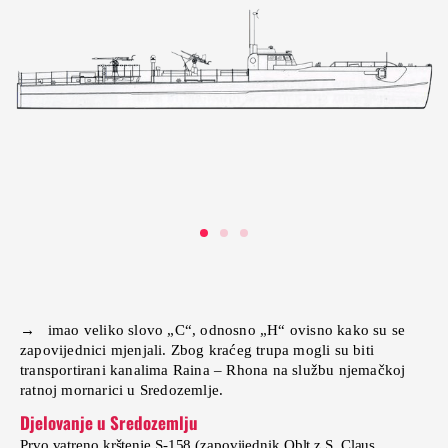
→ imao veliko slovo „C“, odnosno „H“ ovisno kako su se
zapovijednici mjenjali. Zbog kraćeg trupa mogli su biti
transportirani kanalima Raina – Rhona na službu njemačkoj
ratnoj mornarici u Sredozemlje.
Djelovanje u Sredozemlju
Prvo vatreno krštenje S-158 (zapovijednik Oblt.z.S. Claus