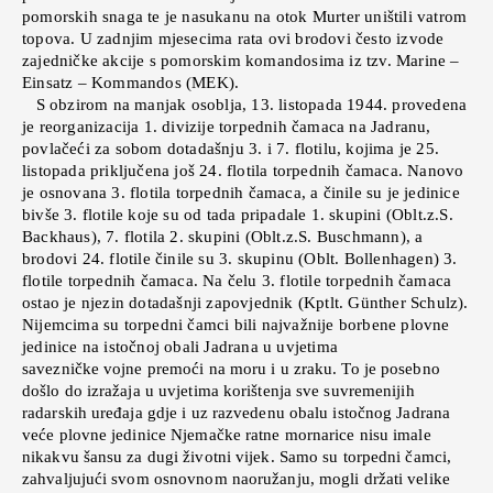
pomorskih snaga te je nasukanu na otok Murter uništili vatrom
topova. U zadnjim mjesecima rata ovi brodovi često izvode
zajedničke akcije s pomorskim komandosima iz tzv. Marine –
Einsatz – Kommandos (MEK).
S obzirom na manjak osoblja, 13. listopada 1944. provedena
je reorganizacija 1. divizije torpednih čamaca na Jadranu,
povlačeći za sobom dotadašnju 3. i 7. flotilu, kojima je 25.
listopada priključena još 24. flotila torpednih čamaca. Nanovo
je osnovana 3. flotila torpednih čamaca, a činile su je jedinice
bivše 3. flotile koje su od tada pripadale 1. skupini (Oblt.z.S.
Backhaus), 7. flotila 2. skupini (Oblt.z.S. Buschmann), a
brodovi 24. flotile činile su 3. skupinu (Oblt. Bollenhagen) 3.
flotile torpednih čamaca. Na čelu 3. flotile torpednih čamaca
ostao je njezin dotadašnji zapovjednik (Kptlt. Günther Schulz).
Nijemcima su torpedni čamci bili najvažnije borbene plovne
jedinice na istočnoj obali Jadrana u uvjetima
savezničke vojne premoći na moru i u zraku. To je posebno
došlo do izražaja u uvjetima korištenja sve suvremenijih
radarskih uređaja gdje i uz razvedenu obalu istočnog Jadrana
veće plovne jedinice Njemačke ratne mornarice nisu imale
nikakvu šansu za dugi životni vijek. Samo su torpedni čamci,
zahvaljujući svom osnovnom naoružanju, mogli držati velike