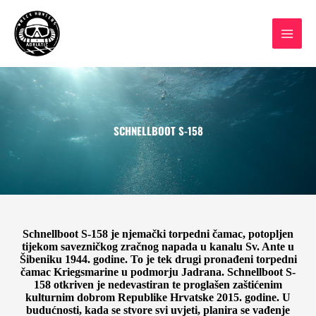
Skip
to
content
SCHNELLBOOT S-158
Schnellboot S-158 je njemački torpedni čamac, potopljen
tijekom savezničkog zračnog napada u kanalu Sv. Ante u
Šibeniku 1944. godine. To je tek drugi pronađeni torpedni
čamac Kriegsmarine u podmorju Jadrana. Schnellboot S-
158 otkriven je nedevastiran te proglašen zaštićenim
kulturnim dobrom Republike Hrvatske 2015. godine. U
budućnosti, kada se stvore svi uvjeti, planira se vađenje