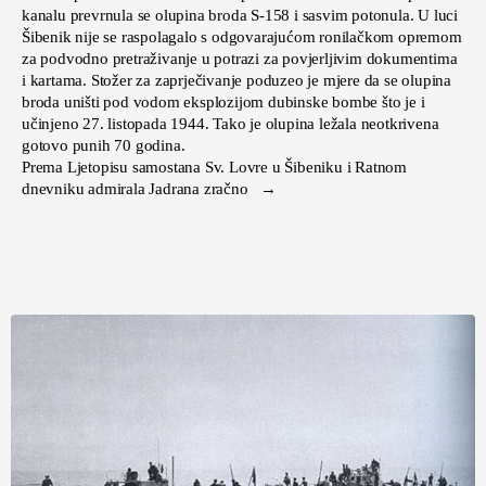
kanalu prevrnula se olupina broda S-158 i sasvim potonula. U luci
Šibenik nije se raspolagalo s odgovarajućom ronilačkom opremom
za podvodno pretraživanje u potrazi za povjerljivim dokumentima
i kartama. Stožer za zaprječivanje poduzeo je mjere da se olupina
broda uništi pod vodom eksplozijom dubinske bombe što je i
učinjeno 27. listopada 1944. Tako je olupina ležala neotkrivena
gotovo punih 70 godina.
Prema Ljetopisu samostana Sv. Lovre u Šibeniku i Ratnom
dnevniku admirala Jadrana zračno →