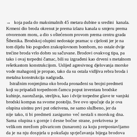
→ koja pada do maksimalnih 45 metara dubine u sredini kanala.
Krmeni dio broda okrenut je prema izlazu kanala u smjeru prema
otvorenom moru, a dio s oštećenom provom prema centru grada
Šibenika. Brodskoj olupini nedostaje pramac u cijelosti jer je na
tom dijelu bio pogođen zrakoplovnom bombom, no ostale dvije
trećine broda vrlo dobro su sačuvane. Brodovi ovakvog tipa, pa
tako i ovaj torpedni čamac, bili su izgrađeni kao drveni s metalnom
rešetkastom konstrukcijom. Uslijed agresivnog djelovanja morske
vode mahagonij je propao, tako da su ostala vidljiva rebra broda i
metalna konstrukcija nadgrađa.
Istražnim ronjenjima oko broda pronađeni su brojni predmeti
koji su pripadali torpednom čamcu poput inventara brodske
kuhinje, naoružanja, streljiva, kao i dvije torpedne glave te vanjski
brodski kompas na svome postolju. Sve ovo upućuje da je ova
olupina uistinu prvi put otkrivena, ne samo službeno, jer da
nije tako, ti bi predmeti zasigurno već nestali s morskog dna.
Sama olupina s gornje i desne bočne strane, prekrivena je
velikom mrežom plivaricom (tunarom) za koju pretpostavljamo
da je na nju dospjela u pokušaju sprječavanja bijega brodova