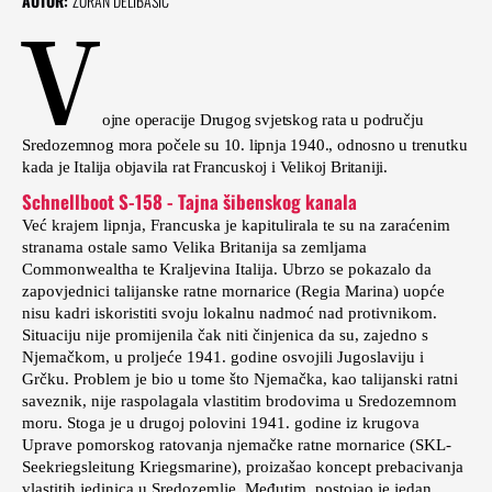
AUTOR:
ZORAN DELIBAŠIĆ
V
ojne operacije Drugog svjetskog rata u području
Sredozemnog mora počele su 10. lipnja 1940., odnosno u trenutku
kada je Italija objavila rat Francuskoj i Velikoj Britaniji.
Schnellboot S-158 - Tajna šibenskog kanala
Već krajem lipnja, Francuska je kapitulirala te su na zaraćenim
stranama ostale samo Velika Britanija sa zemljama
Commonwealtha te Kraljevina Italija. Ubrzo se pokazalo da
zapovjednici talijanske ratne mornarice (Regia Marina) uopće
nisu kadri iskoristiti svoju lokalnu nadmoć nad protivnikom.
Situaciju nije promijenila čak niti činjenica da su, zajedno s
Njemačkom, u proljeće 1941. godine osvojili Jugoslaviju i
Grčku. Problem je bio u tome što Njemačka, kao talijanski ratni
saveznik, nije raspolagala vlastitim brodovima u Sredozemnom
moru. Stoga je u drugoj polovini 1941. godine iz krugova
Uprave pomorskog ratovanja njemačke ratne mornarice (SKL-
Seekriegsleitung Kriegsmarine), proizašao koncept prebacivanja
vlastitih jedinica u Sredozemlje. Međutim, postojao je jedan