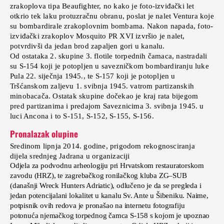
zrakoplova tipa Beaufighter, no kako je foto-izviđački let
otkrio tek laku protuzračnu obranu, poslat je nalet Ventura koje
su bombardirale zrakoplovnim bombama. Nakon napada, foto-
izviđački zrakoplov Mosquito PR XVI izvršio je nalet,
potvrdivši da jedan brod zapaljen gori u kanalu.
Od ostataka 2. skupine 3. flotile torpednih čamaca, nastradali
su S-154 koji je potopljen u savezničkom bombardiranju luke
Pula 22. siječnja 1945., te S-157 koji je potopljen u
Tršćanskom zaljevu 1. svibnja 1945. vatrom partizanskih
minobacača. Ostatak skupine dočekao je kraj rata bijegom
pred partizanima i predajom Saveznicima 3. svibnja 1945. u
luci Ancona i to S-151, S-152, S-155, S-156.
Pronalazak olupine
Sredinom lipnja 2014. godine, prigodom rekognosciranja
dijela srednjeg Jadrana u organizaciji
Odjela za podvodnu arheologiju pri Hrvatskom restauratorskom
zavodu (HRZ), te zagrebačkog ronilačkog kluba ZG–SUB
(današnji Wreck Hunters Adriatic), odlučeno je da se pregleda i
jedan potencijalani lokalitet u kanalu Sv. Ante u Šibeniku. Naime,
potpisnik ovih redova je pronašao na internetu fotografiju
potonuća njemačkog torpednog čamca S-158 s kojom je upoznao