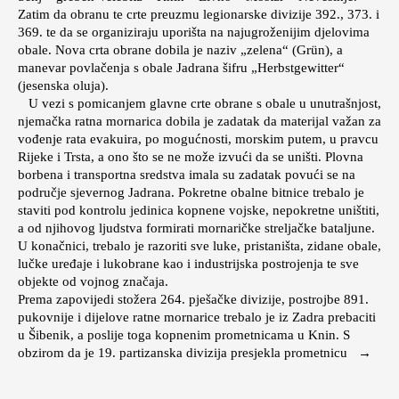
Zatim da obranu te crte preuzmu legionarske divizije 392., 373. i
369. te da se organiziraju uporišta na najugroženijim djelovima
obale. Nova crta obrane dobila je naziv „zelena“ (Grün), a
manevar povlačenja s obale Jadrana šifru „Herbstgewitter“
(jesenska oluja).
U vezi s pomicanjem glavne crte obrane s obale u unutrašnjost,
njemačka ratna mornarica dobila je zadatak da materijal važan za
vođenje rata evakuira, po mogućnosti, morskim putem, u pravcu
Rijeke i Trsta, a ono što se ne može izvući da se uništi. Plovna
borbena i transportna sredstva imala su zadatak povući se na
područje sjevernog Jadrana. Pokretne obalne bitnice trebalo je
staviti pod kontrolu jedinica kopnene vojske, nepokretne uništiti,
a od njihovog ljudstva formirati mornaričke streljačke bataljune.
U konačnici, trebalo je razoriti sve luke, pristaništa, zidane obale,
lučke uređaje i lukobrane kao i industrijska postrojenja te sve
objekte od vojnog značaja.
Prema zapovijedi stožera 264. pješačke divizije, postrojbe 891.
pukovnije i dijelove ratne mornarice trebalo je iz Zadra prebaciti
u Šibenik, a poslije toga kopnenim prometnicama u Knin. S
obzirom da je 19. partizanska divizija presjekla prometnicu →