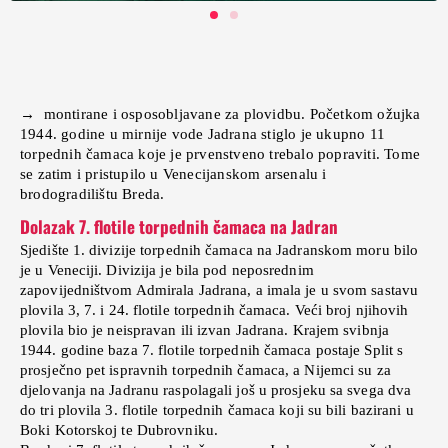
→ montirane i osposobljavane za plovidbu. Početkom ožujka
1944. godine u mirnije vode Jadrana stiglo je ukupno 11
torpednih čamaca koje je prvenstveno trebalo popraviti. Tome
se zatim i pristupilo u Venecijanskom arsenalu i
brodogradilištu Breda.
Dolazak 7. flotile torpednih čamaca na Jadran
Sjedište 1. divizije torpednih čamaca na Jadranskom moru bilo
je u Veneciji. Divizija je bila pod neposrednim
zapovijedništvom Admirala Jadrana, a imala je u svom sastavu
plovila 3, 7. i 24. flotile torpednih čamaca. Veći broj njihovih
plovila bio je neispravan ili izvan Jadrana. Krajem svibnja
1944. godine baza 7. flotile torpednih čamaca postaje Split s
prosječno pet ispravnih torpednih čamaca, a Nijemci su za
djelovanja na Jadranu raspolagali još u prosjeku sa svega dva
do tri plovila 3. flotile torpednih čamaca koji su bili bazirani u
Boki Kotorskoj te Dubrovniku.