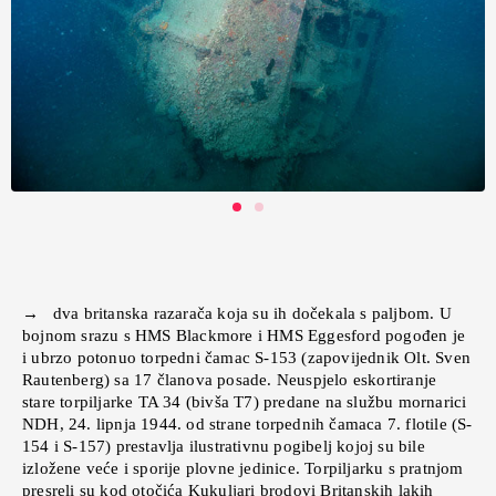
→ dva britanska razarača koja su ih dočekala s paljbom. U
bojnom srazu s HMS Blackmore i HMS Eggesford pogođen je
i ubrzo potonuo torpedni čamac S-153 (zapovijednik Olt. Sven
Rautenberg) sa 17 članova posade. Neuspjelo eskortiranje
stare torpiljarke TA 34 (bivša T7) predane na službu mornarici
NDH, 24. lipnja 1944. od strane torpednih čamaca 7. flotile (S-
154 i S-157) prestavlja ilustrativnu pogibelj kojoj su bile
izložene veće i sporije plovne jedinice. Torpiljarku s pratnjom
presreli su kod otočića Kukuljari brodovi Britanskih lakih