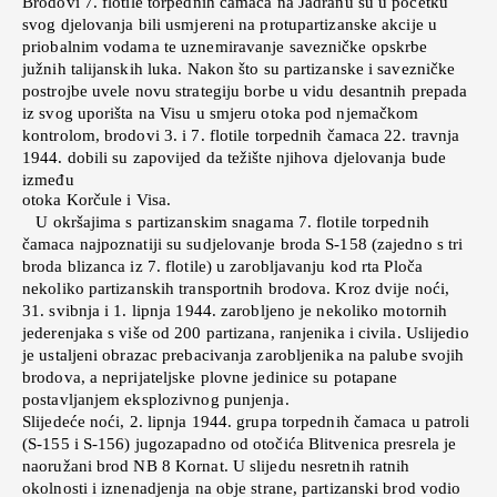
Brodovi 7. flotile torpednih čamaca na Jadranu su u početku
svog djelovanja bili usmjereni na protupartizanske akcije u
priobalnim vodama te uznemiravanje savezničke opskrbe
južnih talijanskih luka. Nakon što su partizanske i savezničke
postrojbe uvele novu strategiju borbe u vidu desantnih prepada
iz svog uporišta na Visu u smjeru otoka pod njemačkom
kontrolom, brodovi 3. i 7. flotile torpednih čamaca 22. travnja
1944. dobili su zapovijed da težište njihova djelovanja bude
između
otoka Korčule i Visa.
U okršajima s partizanskim snagama 7. flotile torpednih
čamaca najpoznatiji su sudjelovanje broda S-158 (zajedno s tri
broda blizanca iz 7. flotile) u zarobljavanju kod rta Ploča
nekoliko partizanskih transportnih brodova. Kroz dvije noći,
31. svibnja i 1. lipnja 1944. zarobljeno je nekoliko motornih
jederenjaka s više od 200 partizana, ranjenika i civila. Uslijedio
je ustaljeni obrazac prebacivanja zarobljenika na palube svojih
brodova, a neprijateljske plovne jedinice su potapane
postavljanjem eksplozivnog punjenja.
Slijedeće noći, 2. lipnja 1944. grupa torpednih čamaca u patroli
(S-155 i S-156) jugozapadno od otočića Blitvenica presrela je
naoružani brod NB 8 Kornat. U slijedu nesretnih ratnih
okolnosti i iznenadjenja na obje strane, partizanski brod vodio