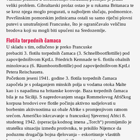
veliki problem. Gibraltarski prolaz ostao je u rukama Britanaca te
se kroz njega moglo progurati, u najboljem slučaju, podmornice.
Površinskim pomorskim jedinicama ostali su samo riječni plovni
putevi u unutrašnjosti Francuske, što je ograničavalo veličinu
brodova koji su mogli biti upućeni na Sredozemlje.
Flotila torpednih čamaca
U skladu s tim, odlučeno je preko Francuske
prebaciti 3. flotilu torpednih čamaca (3. Schnellbootflottille) pod
zapovijedništvom KptLt. Friedrich Kemnade te 6. flotilu obalnih
minolovaca (6. Räumbootsflottille) pod zapovijedništvom KptLt
Petera Reischauera.
Početkom jeseni 1941. godine 3. flotila torpednih čamaca
započela je s polaganjem minskih polja u vodama otoka Malte
kao i s napadima na britanske konvoje. Baza torpednih čamaca
bila je na Siciliji. S napredovanjem snaga Rommelovog Afričkog
korpusa brodovi ove flotile počinju aktivno sudjelovati u
borbenim aktivnostima uz obale Afrike s promjenjivom ratnom
srećom. Američko iskrcavanje u francuskoj Sjevernoj Africi 8.
studenog 1942. (operacija kodnog imena „Torch“) promijenilo je
stratešku situaciju između protivnika, te prisililo Nijemce da
poduzmu drugačija bojna djelovanja – eskortiranje vlastitih