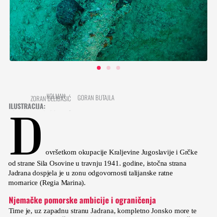
KOLMAN
GORAN BUTAJLA
ZORAN DELIBAŠIĆ
ILUSTRACIJA:
PODVODNE FOTOGRAFIJE:
D
AUTOR:
ovršetkom okupacije Kraljevine Jugoslavije i Grčke
od strane Sila Osovine u travnju 1941. godine, istočna strana
Jadrana dospjela je u zonu odgovornosti talijanske ratne
mornarice (Regia Marina).
Njemačke pomorske ambicije i ograničenja
Time je, uz zapadnu stranu Jadrana, kompletno Jonsko more te