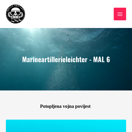
Skip
to
content
Marineartillerieleichter - MAL 6
Potopljena vojna povijest