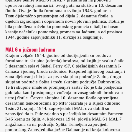
topničke peniše MAL 6 i MAL 7 predane su na ponovnu
upotrebu ratnoj mornarici, ovog puta na službu u 10. desantnu
flotilu. Ova je flotila formirana u svibnju 1943. godine u
Trstu djelomično preustrojem od dijela 2. desantne flotile, a
dijelom izgradnjom i dopremom novih plovnih jedinica. Flotila je
bila podređena načelniku pomorskog prometa u Italiji odnosno
kasnije načelniku pomorskog prometa na Jadranu, a od prosinca
1944. godine zapovjedniku 11. divizije za osiguranje.
MAL 6 u južnom Jadranu
Krajem veljače 1944. godine od dodijeljenih su brodova
formirane tri skupine (odreda) brodova, od kojih je svaku činilo
5 desantnih splavi Siebel Ferry /SF, 6 pješadijskih desantnih I-
čamaca i jednog broda radionice. Raspored njihovog baziranja i
zona djelovanja bio je za prvu skupinu područje Zadra, drugu
skupinu područje Splita i treću skupinu područje Dubrovnika.
Te tri skupine imale su promjenjivi sastav što je bila posljedica
gubitaka kao i postupnog uvođenja novosagrađenih brodova u
ustroj flotile. Četvrta skupina 10. desantne flotile opremljena
desantnim tenkonoscima tip MFP bazirala je u Rijeci odnosno
Trstu. 21. srpnja 1944. zapovjednici MAL-ova dobili su
zapovijed da iz Pule zajedno s pješadijskim desantnim čamcem
I-46 krenu za Split. 4. kolovoza 1944. plovila MAL 6 i MAL 7
angažirana su na području Splita. Temeljem zapovijedi
pomorskog Zapovjednika južne Dalmacije od kraja kolovoza