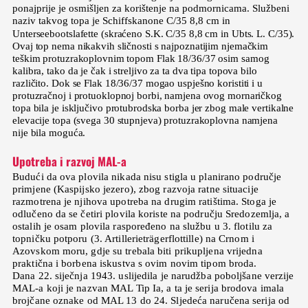
ponajprije je osmišljen za korištenje na podmornicama. Službeni
naziv takvog topa je Schiffskanone C/35 8,8 cm in
Unterseebootslafette (skraćeno S.K. C/35 8,8 cm in Ubts. L. C/35).
Ovaj top nema nikakvih sličnosti s najpoznatijim njemačkim
teškim protuzrakoplovnim topom Flak 18/36/37 osim samog
kalibra, tako da je čak i streljivo za ta dva tipa topova bilo
različito. Dok se Flak 18/36/37 mogao uspješno koristiti i u
protuzračnoj i protuoklopnoj borbi, namjena ovog mornaričkog
topa bila je isključivo protubrodska borba jer zbog male vertikalne
elevacije topa (svega 30 stupnjeva) protuzrakoplovna namjena
nije bila moguća.
Upotreba i razvoj MAL-a
Budući da ova plovila nikada nisu stigla u planirano područje
primjene (Kaspijsko jezero), zbog razvoja ratne situacije
razmotrena je njihova upotreba na drugim ratištima. Stoga je
odlučeno da se četiri plovila koriste na području Sredozemlja, a
ostalih je osam plovila raspoređeno na službu u 3. flotilu za
topničku potporu (3. Artillerieträgerflottille) na Crnom i
Azovskom moru, gdje su trebala biti prikupljena vrijedna
praktična i borbena iskustva s ovim novim tipom broda.
Dana 22. siječnja 1943. uslijedila je narudžba poboljšane verzije
MAL-a koji je nazvan MAL Tip Ia, a ta je serija brodova imala
brojčane oznake od MAL 13 do 24. Sljedeća naručena serija od