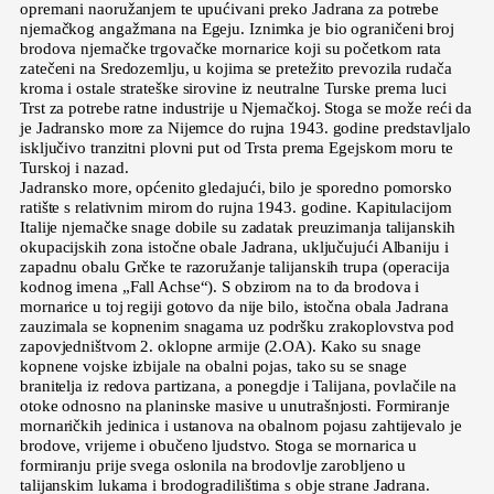
opremani naoružanjem te upućivani preko Jadrana za potrebe
njemačkog angažmana na Egeju. Iznimka je bio ograničeni broj
brodova njemačke trgovačke mornarice koji su početkom rata
zatečeni na Sredozemlju, u kojima se pretežito prevozila rudača
kroma i ostale strateške sirovine iz neutralne Turske prema luci
Trst za potrebe ratne industrije u Njemačkoj. Stoga se može reći da
je Jadransko more za Nijemce do rujna 1943. godine predstavljalo
isključivo tranzitni plovni put od Trsta prema Egejskom moru te
Turskoj i nazad.
Jadransko more, općenito gledajući, bilo je sporedno pomorsko
ratište s relativnim mirom do rujna 1943. godine. Kapitulacijom
Italije njemačke snage dobile su zadatak preuzimanja talijanskih
okupacijskih zona istočne obale Jadrana, uključujući Albaniju i
zapadnu obalu Grčke te razoružanje talijanskih trupa (operacija
kodnog imena „Fall Achse“). S obzirom na to da brodova i
mornarice u toj regiji gotovo da nije bilo, istočna obala Jadrana
zauzimala se kopnenim snagama uz podršku zrakoplovstva pod
zapovjedništvom 2. oklopne armije (2.OA). Kako su snage
kopnene vojske izbijale na obalni pojas, tako su se snage
branitelja iz redova partizana, a ponegdje i Talijana, povlačile na
otoke odnosno na planinske masive u unutrašnjosti. Formiranje
mornaričkih jedinica i ustanova na obalnom pojasu zahtijevalo je
brodove, vrijeme i obučeno ljudstvo. Stoga se mornarica u
formiranju prije svega oslonila na brodovlje zarobljeno u
talijanskim lukama i brodogradilištima s obje strane Jadrana.