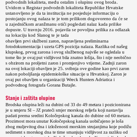
podvodnih lokaliteta, među ostalim i olupinu ovog broda.
Uvidom u Registar podvodnih lokaliteta Republike Hrvatske
ustanovljeno je da ta institucija ne posjeduje informaciju o
postojanju ovog nalaza te je tom prilikom dogovoreno da će se
u zajedničkom aranžmanu otići pogledati nalaz kada prilike
dopuste. U travnju 2016. pojavila se povoljna prilika za odlazak
na lokaciju kod Slanog te je tada
obavljen prvi službeni zaron, napravljena preliminarna
fotodokumentacija i uzeta GPS pozicija nalaza. Razlika od našeg
klupskog, prvog zarona i ovog službenog najviše se ogledala u
tome što je ovaj put vidljivost bila znatno lošija, što i nije neobično
s obzirom na proljetni zaron i promjenjivo vrijeme. Zadnji zaron
na ovoj lokaciji obavljen je 25. svibnja ove godine kao prvi zaron
nakon poboljšanja epidemiološke situacije u Hrvatskoj. Zaron je
ovaj put obavljen u organizaciji Wreck Hunters Adriatica i
podvodnog fotografa Gorana Butajle.
Stanje i zaštita olupine
Brodska olupina leži na dubini od 33 do 49 metara i pozicionirana
je u smjeru SI – JZ prateći smjer morskog reljefa koji nastavlja
padati prema sredini Koločepskog kanala do dubine od 60 metara.
Prozirnost mora unutar Koločepskog kanala uobičajeno je loša
zbog muljevitog dna i izloženosti morskim strujanjima koje podižu
sediment s morskog dna te time smanjuju vidljivost za razliku od