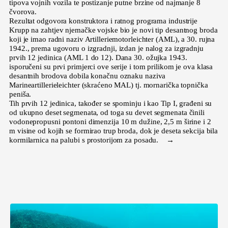
tipova vojnih vozila te postizanje putne brzine od najmanje 8
čvorova.
Rezultat odgovora konstruktora i ratnog programa industrije
Krupp na zahtjev njemačke vojske bio je novi tip desantnog broda
koji je imao radni naziv Artilleriemotorleichter (AML), a 30. rujna
1942., prema ugovoru o izgradnji, izdan je nalog za izgradnju
prvih 12 jedinica (AML 1 do 12). Dana 30. ožujka 1943.
isporučeni su prvi primjerci ove serije i tom prilikom je ova klasa
desantnih brodova dobila konačnu oznaku naziva
Marineartillerieleichter (skraćeno MAL) tj. mornarička topnička
peniša.
Tih prvih 12 jedinica, također se spominju i kao Tip I, građeni su
od ukupno deset segmenata, od toga su devet segmenata činili
vodonepropusni pontoni dimenzija 10 m dužine, 2,5 m širine i 2
m visine od kojih se formirao trup broda, dok je deseta sekcija bila
kormilarnica na palubi s prostorijom za posadu. →