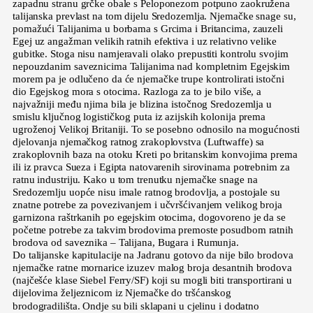
zapadnu stranu grčke obale s Peloponezom potpuno zaokružena
talijanska prevlast na tom dijelu Sredozemlja. Njemačke snage su,
pomažući Talijanima u borbama s Grcima i Britancima, zauzeli
Egej uz angažman velikih ratnih efektiva i uz relativno velike
gubitke. Stoga nisu namjeravali olako prepustiti kontrolu svojim
nepouzdanim saveznicima Talijanima nad kompletnim Egejskim
morem pa je odlučeno da će njemačke trupe kontrolirati istočni
dio Egejskog mora s otocima. Razloga za to je bilo više, a
najvažniji među njima bila je blizina istočnog Sredozemlja u
smislu ključnog logističkog puta iz azijskih kolonija prema
ugroženoj Velikoj Britaniji. To se posebno odnosilo na mogućnosti
djelovanja njemačkog ratnog zrakoplovstva (Luftwaffe) sa
zrakoplovnih baza na otoku Kreti po britanskim konvojima prema
ili iz pravca Sueza i Egipta natovarenih sirovinama potrebnim za
ratnu industriju. Kako u tom trenutku njemačke snage na
Sredozemlju uopće nisu imale ratnog brodovlja, a postojale su
znatne potrebe za povezivanjem i učvršćivanjem velikog broja
garnizona raštrkanih po egejskim otocima, dogovoreno je da se
početne potrebe za takvim brodovima premoste posudbom ratnih
brodova od saveznika – Talijana, Bugara i Rumunja.
Do talijanske kapitulacije na Jadranu gotovo da nije bilo brodova
njemačke ratne mornarice izuzev malog broja desantnih brodova
(najčešće klase Siebel Ferry/SF) koji su mogli biti transportirani u
dijelovima željeznicom iz Njemačke do tršćanskog
brodogradilišta. Ondje su bili sklapani u cjelinu i dodatno