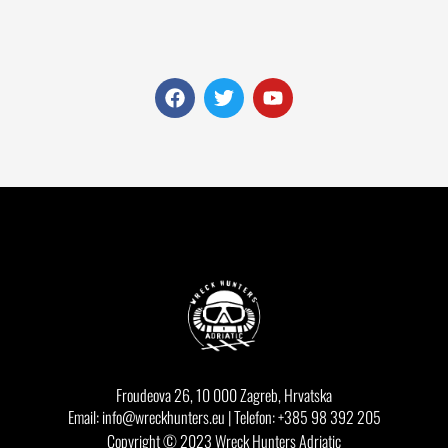
F
T
Y
a
w
o
c
i
u
e
t
t
b
t
u
o
e
b
o
r
e
k
Froudeova 26, 10 000 Zagreb, Hrvatska
Email: info@wreckhunters.eu | Telefon: +385 98 392 205
Copyright © 2023 Wreck Hunters Adriatic