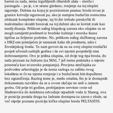
barem za sada, nema izgubljenih ribarskih alata – mreža i
parangala – pa je, s te strane gledano, ronjenje na toj olupini
sigurnije. Dubina na kojoj je pozicioniran pramac broda izvan je
granice krivulje sigurnosti pa, ako je namjera budućim roniocima
obilazak kompletne olupine, taj bi dio trebalo preskočiti ili
maksimalno skratiti boravak na toj dubini ako se koristi zrak kao
medij disanja. Prilikom našeg klupskog zarona oko olupine su se
mogli zamijetiti predmeti iz brodske kuhinje i morska fauna
tipična za željezne podrtine. No, prilikom našeg službenog zarona
s HRZ-om primijećen je nestanak kako tih predmeta, tako i
životinjskog fonda. To nam govori da su na ovoj olupini ronilački
posjeti učestali zadnjih godina i da svi njezini posjetitelji nisu
dobronamjerni. Ovo je jedina olupina, od dvije tog tipa broda, do
sada poznata na Jadranu (za MAL 7 još nema podataka o mjestu
potonuća kao ni uzroku potapanja). Procjena stručnjaka za
podvodnu arheologiju je da nema razloga za zaštitu ovog
lokaliteta te će na njemu ronjenje i u budućnosti biti dopušteno
bez ograničenja. Razlog tome je, među ostalim, što je iz dostupnih
dokumenata razvidno da se u ovom slučaju ne radi o ratnom
grobu. Od prije tri godine, probijanjem servisne ceste od
Slađenovića do kolektora odvodnje otpadnih voda iz Slanog, ova
je pozicija postala druga na Jadranu dostupna za zaron s obale, uz
već otprije poznatu poziciju krčke olupine broda PELTASTIS.