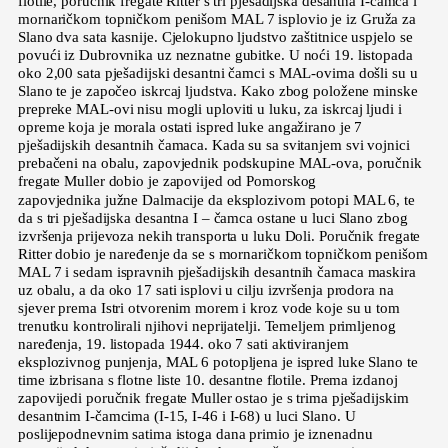
flotile, poručnik fregate Ritter s tri pješadijska desantna I-čamca i
mornaričkom topničkom penišom MAL 7 isplovio je iz Gruža za
Slano dva sata kasnije. Cjelokupno ljudstvo zaštitnice uspjelo se
povući iz Dubrovnika uz neznatne gubitke. U noći 19. listopada
oko 2,00 sata pješadijski desantni čamci s MAL-ovima došli su u
Slano te je započeo iskrcaj ljudstva. Kako zbog položene minske
prepreke MAL-ovi nisu mogli uploviti u luku, za iskrcaj ljudi i
opreme koja je morala ostati ispred luke angažirano je 7
pješadijskih desantnih čamaca. Kada su sa svitanjem svi vojnici
prebačeni na obalu, zapovjednik podskupine MAL-ova, poručnik
fregate Muller dobio je zapovijed od Pomorskog
zapovjednika južne Dalmacije da eksplozivom potopi MAL 6, te
da s tri pješadijska desantna I – čamca ostane u luci Slano zbog
izvršenja prijevoza nekih transporta u luku Doli. Poručnik fregate
Ritter dobio je naređenje da se s mornaričkom topničkom penišom
MAL 7 i sedam ispravnih pješadijskih desantnih čamaca maskira
uz obalu, a da oko 17 sati isplovi u cilju izvršenja prodora na
sjever prema Istri otvorenim morem i kroz vode koje su u tom
trenutku kontrolirali njihovi neprijatelji. Temeljem primljenog
naređenja, 19. listopada 1944. oko 7 sati aktiviranjem
eksplozivnog punjenja, MAL 6 potopljena je ispred luke Slano te
time izbrisana s flotne liste 10. desantne flotile. Prema izdanoj
zapovijedi poručnik fregate Muller ostao je s trima pješadijskim
desantnim I-čamcima (I-15, I-46 i I-68) u luci Slano. U
poslijepodnevnim satima istoga dana primio je iznenadnu