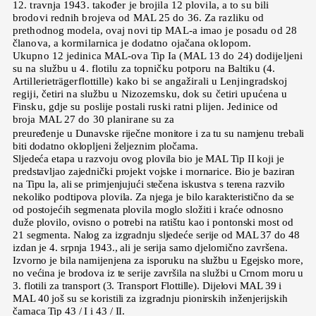
12. travnja 1943. također je brojila 12 plovila, a to su bili
brodovi rednih brojeva od MAL 25 do 36. Za razliku od
prethodnog modela, ovaj novi tip MAL-a imao je posadu od 28
članova, a kormilarnica je dodatno ojačana oklopom.
Ukupno 12 jedinica MAL-ova Tip Ia (MAL 13 do 24) dodijeljeni
su na službu u 4. flotilu za topničku potporu na Baltiku (4.
Artillerieträgerflottille) kako bi se angažirali u Lenjingradskoj
regiji, četiri na službu u Nizozemsku, dok su četiri upućena u
Finsku, gdje su poslije postali ruski ratni plijen. Jedinice od
broja MAL 27 do 30 planirane su za
preuređenje u Dunavske riječne monitore i za tu su namjenu trebali
biti dodatno oklopljeni željeznim pločama.
Sljedeća etapa u razvoju ovog plovila bio je MAL Tip II koji je
predstavljao zajednički projekt vojske i mornarice. Bio je baziran
na Tipu la, ali se primjenjujući stečena iskustva s terena razvilo
nekoliko podtipova plovila. Za njega je bilo karakteristično da se
od postojećih segmenata plovila moglo složiti i kraće odnosno
duže plovilo, ovisno o potrebi na ratištu kao i pontonski most od
21 segmenta. Nalog za izgradnju sljedeće serije od MAL 37 do 48
izdan je 4. srpnja 1943., ali je serija samo djelomično završena.
Izvorno je bila namijenjena za isporuku na službu u Egejsko more,
no većina je brodova iz te serije završila na službi u Crnom moru u
3. flotili za transport (3. Transport Flottille). Dijelovi MAL 39 i
MAL 40 još su se koristili za izgradnju pionirskih inženjerijskih
čamaca Tip 43 / I i 43 / II.