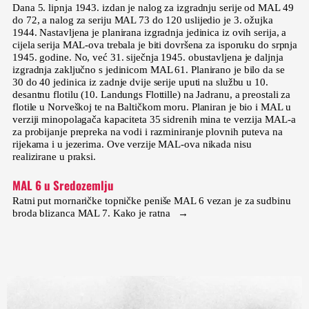
Dana 5. lipnja 1943. izdan je nalog za izgradnju serije od MAL 49
do 72, a nalog za seriju MAL 73 do 120 uslijedio je 3. ožujka
1944. Nastavljena je planirana izgradnja jedinica iz ovih serija, a
cijela serija MAL-ova trebala je biti dovršena za isporuku do srpnja
1945. godine. No, već 31. siječnja 1945. obustavljena je daljnja
izgradnja zaključno s jedinicom MAL 61. Planirano je bilo da se
30 do 40 jedinica iz zadnje dvije serije uputi na službu u 10.
desantnu flotilu (10. Landungs Flottille) na Jadranu, a preostali za
flotile u Norveškoj te na Baltičkom moru. Planiran je bio i MAL u
verziji minopolagača kapaciteta 35 sidrenih mina te verzija MAL-a
za probijanje prepreka na vodi i razminiranje plovnih puteva na
rijekama i u jezerima. Ove verzije MAL-ova nikada nisu
realizirane u praksi.
MAL 6 u Sredozemlju
Ratni put mornaričke topničke peniše MAL 6 vezan je za sudbinu
broda blizanca MAL 7. Kako je ratna →