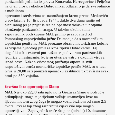
partizanskih jedinica iz pravca Konavala, Hercegovine i Pelješca
na cijeli prostor okolice Dubrovnika, odlučeno je da sve jedinice
s mobilnom
opremom i sredstvima te naoružanjem krenu prema Metkoviću
u povlačenje 18. listopada 1944., dakle dva dana ranije od
planiranog jer je prijetila realna opasnost dolaska u potpuno
okruženje partizanskih snaga. U takvim okolnostima
zapovjednik podskupine MAL primio je zapovijed od
Pomorskog zapovjednika južne Dalmacije da s mornaričkim
topničkim penišama MAL preuzme obranu motorizirane kolone
za vrijeme njihovog prolaza kroz rijeku Dubrovačku. Taj
dugački uski cestovni put našao se pod vatrom partizanskih
jedinica u nastupanju, koje su otvarale vatru s okolnih visova
iznad ceste. Nakon višesatnog pružanja otpora iz svih
raspoloživih oruđa mornaričke topničke peniše MAL su u luci
Gruž u 20,00 sati preuzeli njemačku zaštitnicu ukrcavši na svaki
brod po 350 vojnika.
Završna faza operacije u Slanu
MAL 6 je oko 22,00 sata isplovio iz Gruža za Slano u područje
prikupljanja snaga te je tijekom vožnje ustanovljen kvar na
lijevom motoru zbog čega je mogao voziti brzinom od samo 2,5
čvora. Prvi se top zbog rasprsnute cijevi više nije mogao
upotrebljavati. Zapovjednik treće skupine (odreda) 10. desantne