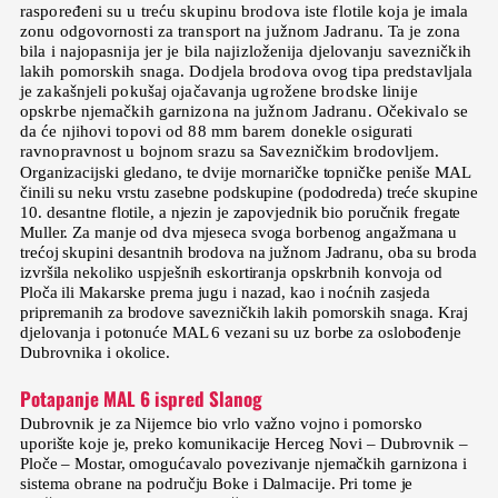
raspoređeni su u treću skupinu brodova iste flotile koja je imala
zonu odgovornosti za transport na južnom Jadranu. Ta je zona
bila i najopasnija jer je bila najizloženija djelovanju savezničkih
lakih pomorskih snaga. Dodjela brodova ovog tipa predstavljala
je zakašnjeli pokušaj ojačavanja ugrožene brodske linije
opskrbe njemačkih garnizona na južnom Jadranu. Očekivalo se
da će njihovi topovi od 88 mm barem donekle osigurati
ravnopravnost u bojnom srazu sa Savezničkim brodovljem.
Organizacijski gledano, te dvije mornaričke topničke peniše MAL
činili su neku vrstu zasebne podskupine (pododreda) treće skupine
10. desantne flotile, a njezin je zapovjednik bio poručnik fregate
Muller. Za manje od dva mjeseca svoga borbenog angažmana u
trećoj skupini desantnih brodova na južnom Jadranu, oba su broda
izvršila nekoliko uspješnih eskortiranja opskrbnih konvoja od
Ploča ili Makarske prema jugu i nazad, kao i noćnih zasjeda
pripremanih za brodove savezničkih lakih pomorskih snaga. Kraj
djelovanja i potonuće MAL 6 vezani su uz borbe za oslobođenje
Dubrovnika i okolice.
Potapanje MAL 6 ispred Slanog
Dubrovnik je za Nijemce bio vrlo važno vojno i pomorsko
uporište koje je, preko komunikacije Herceg Novi – Dubrovnik –
Ploče – Mostar, omogućavalo povezivanje njemačkih garnizona i
sistema obrane na području Boke i Dalmacije. Pri tome je