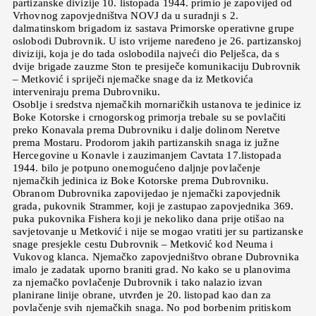
partizanske divizije 10. listopada 1944. primio je zapovijed od
Vrhovnog zapovjedništva NOVJ da u suradnji s 2.
dalmatinskom brigadom iz sastava Primorske operativne grupe
oslobodi Dubrovnik. U isto vrijeme naređeno je 26. partizanskoj
diviziji, koja je do tada oslobodila najveći dio Pelješca, da s
dvije brigade zauzme Ston te presiječe komunikaciju Dubrovnik
– Metković i spriječi njemačke snage da iz Metkovića
interveniraju prema Dubrovniku.
Osoblje i sredstva njemačkih mornaričkih ustanova te jedinice iz
Boke Kotorske i crnogorskog primorja trebale su se povlačiti
preko Konavala prema Dubrovniku i dalje dolinom Neretve
prema Mostaru. Prodorom jakih partizanskih snaga iz južne
Hercegovine u Konavle i zauzimanjem Cavtata 17.listopada
1944. bilo je potpuno onemogućeno daljnje povlačenje
njemačkih jedinica iz Boke Kotorske prema Dubrovniku.
Obranom Dubrovnika zapovijedao je njemački zapovjednik
grada, pukovnik Strammer, koji je zastupao zapovjednika 369.
puka pukovnika Fishera koji je nekoliko dana prije otišao na
savjetovanje u Metković i nije se mogao vratiti jer su partizanske
snage presjekle cestu Dubrovnik – Metković kod Neuma i
Vukovog klanca. Njemačko zapovjedništvo obrane Dubrovnika
imalo je zadatak uporno braniti grad. No kako se u planovima
za njemačko povlačenje Dubrovnik i tako nalazio izvan
planirane linije obrane, utvrđen je 20. listopad kao dan za
povlačenje svih njemačkih snaga. No pod borbenim pritiskom