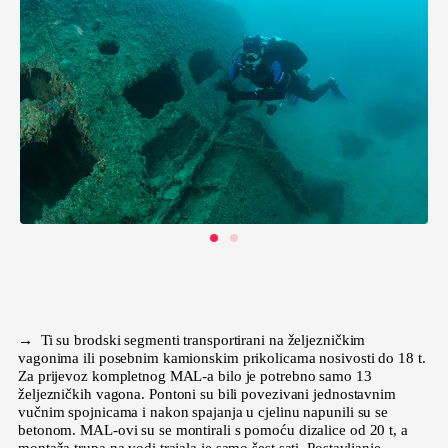
→ Ti su brodski segmenti transportirani na željezničkim
vagonima ili posebnim kamionskim prikolicama nosivosti do 18 t.
Za prijevoz kompletnog MAL-a bilo je potrebno samo 13
željezničkih vagona. Pontoni su bili povezivani jednostavnim
vučnim spojnicama i nakon spajanja u cjelinu napunili su se
betonom. MAL-ovi su se montirali s pomoću dizalice od 20 t, a
montaža trupa na vodi trajala je samo šest sati. Postavljanje