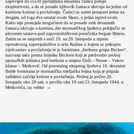
zapovijed da sva tri pješadijska desantna čamca potopi
eksplozivom, a da se posade njihovih čamaca ukrcaju na jedan od
kamiona kolone u povlačenju. Čamci su zatim potapani jedan za
drugim, od toga dva unutar uvale Slano, a jedan ispred uvale.
Kako nije postojala mogućnost da se posade svih desantnih
čamaca ukrcaju u kamion, dio mornaričkog ljudstva priključio se
plovnom sastavu pod zapovjedništvom poručnika fregate Rittera.
Zatim su se smjestili s noći 19. na 20. listopada u mjestu
operativnog zapovjedništva u selu Rudine u kojem se prikupio
cijeli sastav u povlačenju te je formirana „borbena grupa Becker“,
nazvana tako prema bojniku Beckeru koji je predvodio proboj
njemačkih jedinica pod borbom u smjeru Duži – Neum – Vukov
klanac – Metković. Od preostalog ukupnog ljudstva 10. desantne
flotile formirana je mornarička streljačka bojna koja je pripala
zaštitnici začelja kolone u povlačenju. Proboj je počeo 20.
listopada oko 20 sati, a završio oko 10 sati 23. listopada 1944. u
Metkoviću, uz velike →