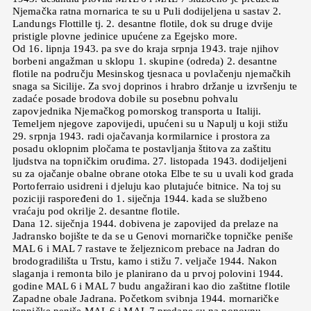
Njemačka ratna mornarica te su u Puli dodijeljena u sastav 2.
Landungs Flottille tj. 2. desantne flotile, dok su druge dvije
pristigle plovne jedinice upućene za Egejsko more.
Od 16. lipnja 1943. pa sve do kraja srpnja 1943. traje njihov
borbeni angažman u sklopu 1. skupine (odreda) 2. desantne
flotile na području Mesinskog tjesnaca u povlačenju njemačkih
snaga sa Sicilije. Za svoj doprinos i hrabro držanje u izvršenju te
zadaće posade brodova dobile su posebnu pohvalu
zapovjednika Njemačkog pomorskog transporta u Italiji.
Temeljem njegove zapovijedi, upućeni su u Napulj u koji stižu
29. srpnja 1943. radi ojačavanja kormilarnice i prostora za
posadu oklopnim pločama te postavljanja štitova za zaštitu
ljudstva na topničkim oruđima. 27. listopada 1943. dodijeljeni
su za ojačanje obalne obrane otoka Elbe te su u uvali kod grada
Portoferraio usidreni i djeluju kao plutajuće bitnice. Na toj su
poziciji raspoređeni do 1. siječnja 1944. kada se službeno
vraćaju pod okrilje 2. desantne flotile.
Dana 12. siječnja 1944. dobivena je zapovijed da prelaze na
Jadransko bojište te da se u Genovi mornaričke topničke peniše
MAL 6 i MAL 7 rastave te željeznicom prebace na Jadran do
brodogradilišta u Trstu, kamo i stižu 7. veljače 1944. Nakon
slaganja i remonta bilo je planirano da u prvoj polovini 1944.
godine MAL 6 i MAL 7 budu angažirani kao dio zaštitne flotile
Zapadne obale Jadrana. Početkom svibnja 1944. mornaričke