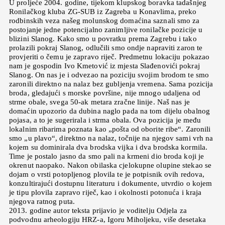
U proljeće 2004. godine, tijekom klupskog boravka tadašnjeg
Ronilačkog kluba ZG-SUB iz Zagreba u Konavlima, preko
rodbinskih veza našeg molunskog domaćina saznali smo za
postojanje jedne potencijalno zanimljive ronilačke pozicije u
blizini Slanog. Kako smo u povratku prema Zagrebu i tako
prolazili pokraj Slanog, odlučili smo ondje napraviti zaron te
provjeriti o čemu je zapravo riječ. Predmetnu lokaciju pokazao
nam je gospodin Ivo Kmetović iz mjesta Slađenovići pokraj
Slanog. On nas je i odvezao na poziciju svojim brodom te smo
zaronili direktno na nalaz bez gubljenja vremena. Sama pozicija
broda, gledajući s morske površine, nije mnogo udaljena od
strme obale, svega 50-ak metara zračne linije. Naš nas je
domaćin upozorio da dubina naglo pada na tom dijelu obalnog
pojasa, a to je sugerirala i strma obala. Ova pozicija je među
lokalnim ribarima poznata kao „pošta od oborite ribe“. Zaronili
smo „u plavo“, direktno na nalaz, točnije na njegov sami vrh na
kojem su dominirala dva brodska vijka i dva brodska kormila.
Time je postalo jasno da smo pali na krmeni dio broda koji je
okrenut naopako. Nakon obilaska cjelokupne olupine stekao se
dojam o vrsti potopljenog plovila te je potpisnik ovih redova,
konzultirajući dostupnu literaturu i dokumente, utvrdio o kojem
je tipu plovila zapravo riječ, kao i okolnosti potonuća i kraja
njegova ratnog puta.
2013. godine autor teksta prijavio je voditelju Odjela za
podvodnu arheologiju HRZ-a, Igoru Miholjeku, više desetaka