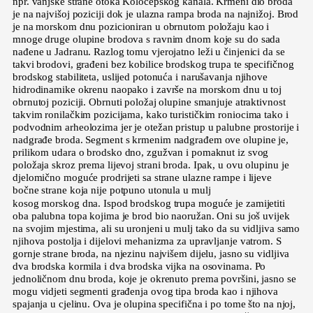
npr. vanjske strane otoka Koločepskog kanala. Krmeni dio broda
je na najvišoj poziciji dok je ulazna rampa broda na najnižoj. Brod
je na morskom dnu pozicioniran u obrnutom položaju kao i
mnoge druge olupine brodova s ravnim dnom koje su do sada
nađene u Jadranu. Razlog tomu vjerojatno leži u činjenici da se
takvi brodovi, građeni bez kobilice brodskog trupa te specifičnog
brodskog stabiliteta, uslijed potonuća i narušavanja njihove
hidrodinamike okrenu naopako i završe na morskom dnu u toj
obrnutoj poziciji. Obrnuti položaj olupine smanjuje atraktivnost
takvim ronilačkim pozicijama, kako turističkim roniocima tako i
podvodnim arheolozima jer je otežan pristup u palubne prostorije i
nadgrađe broda. Segment s krmenim nadgrađem ove olupine je,
prilikom udara o brodsko dno, zgužvan i pomaknut iz svog
položaja skroz prema lijevoj strani broda. Ipak, u ovu olupinu je
djelomično moguće prodrijeti sa strane ulazne rampe i lijeve
bočne strane koja nije potpuno utonula u mulj
kosog morskog dna. Ispod brodskog trupa moguće je zamijetiti
oba palubna topa kojima je brod bio naoružan. Oni su još uvijek
na svojim mjestima, ali su uronjeni u mulj tako da su vidljiva samo
njihova postolja i dijelovi mehanizma za upravljanje vatrom. S
gornje strane broda, na njezinu najvišem dijelu, jasno su vidljiva
dva brodska kormila i dva brodska vijka na osovinama. Po
jednoličnom dnu broda, koje je okrenuto prema površini, jasno se
mogu vidjeti segmenti građenja ovog tipa broda kao i njihova
spajanja u cjelinu. Ova je olupina specifična i po tome što na njoj,