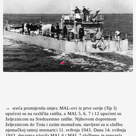
→ sreća promijenila smjer, MAL-ovi iz prve serije (Tip I)
upućeni su na različita ratišta, a MAL 5, 6, 7 i 12 upućeni su
željeznicom na Sredozemno ratište. Njihovom dopremom
željeznicom do Trsta i zatim montažom, stavljeni su u službu
njemačkoj ratnoj mornarici 11. svibnja 1943. Dana 14. svibnja
1943. desantna plovila MAL 6 i MAL 7 službeno je preuzela