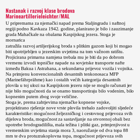
Nastanak i razvoj klase brodova
Marineartillerieleichter/MAL
U pripremama za njemački napad prema Staljingradu i naftnoj
regiji podno Kavkaza 1942. godine, planirano je bilo i zauzimanje
grada Mahačkale na obalama Kaspijskog jezera. Stoga je
mornarica
zatražila razvoj artiljerijskog broda s plitkim gazom koji bi mogao
biti upotrijebljen u jezerskim uvjetima na tom važnom ratištu.
Projicirana primarna namjena trebala mu je biti da po dobrom
vremenu izvodi topničke napade na sovjetske transporte nafte
između Bakua i Astrahana, a sekundarna prijevoz vozila i vojnika.
Na primjenu konvencionalnih desantnih tenkonosaca MFP
(Marinefährprähme) kao i ostalih većih kategorija desantnih
plovila u toj ulozi na Kaspijskom jezeru nije se moglo računati jer
nije bilo mogućnosti da se onamo transportiraju bilo vodenim, bilo
kopnenim putem zbog svoje veličine.
Stoga je, prema zahtjevima njemačke kopnene vojske,
projektirano rješenje nove vrste plovila trebalo zadovoljiti sljedeće
karakteristike: mogućnost željezničkog i cestovnog prijevoza svih
dijelova broda, mogućnost za sastavljanje na otvorenoj obali bez
upotrebe brodogradilišta, mala težina i plitki gaz, primjenjivost u
vremenskim uvjetima stanja mora 3, naoružanje od dva topa 88
mm te dva protuzrakoplovna topa, mogućnost prijevoza svih