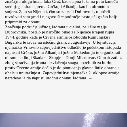
značajnu ulogu imala luka Gruž kao etapna luka na putu između
srednjeg Jadrana prema Grčkoj i Albaniji, kao i u obrnutom
smjeru. Zato su Nijemci, čim su zauzeli Dubrovnik, otpočeli
utvrđivati sam grad i njegovo šire područje nastojeći ga što bolje
pripremiti za obranu.
Značenje područja južnog Jadrana u cjelini, pa i šire regije
Dubrovnika, postalo je naročito bitno za Nijemce krajem rujna
1944. godine kada je Crvena armija oslobodila Rumunjsku i
Bugarsku te izbila na istočnu granicu Jugoslavije. U toj situaciji
njemačko Vrhovno zapovjedništvo odlučilo je početkom listopada
napustiti Grčku, južnu Albaniju i južnu Makedoniju te organizirati
obranu na liniji Skadar – Skopje – Donji Milanovac. Odmah zatim,
zbog skraćivanja fronta i izvlačenja snaga potrebnih za borbu
protiv Crvene armije došlo je do pomicanja glavne linije obrane s
obale u unutrašnjost. Zapovjedništvu njemačke 2. oklopne armije
naređeno je da napusti istočnu obranu Jadrana →