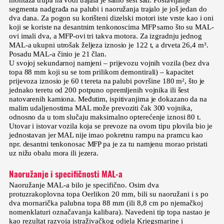
segmenta nadgrađa na palubi i naoružanja trajalo je još jedan do
dva dana. Za pogon su korišteni dizelski motori iste vrste kao i oni
koji se koriste na desantnim tenkonoscima MFP samo što su MAL-
ovi imali dva, a MFP-ovi tri takva motora. Za izgradnju jednog
MAL-a ukupni utrošak željeza iznosio je 122 t, a drveta 26,4 m³.
Posadu MAL-a činio je 21 član.
U svojoj sekundarnoj namjeni – prijevozu vojnih vozila (bez dva
topa 88 mm koji su se tom prilikom demontirali) – kapacitet
prijevoza iznosio je 60 t tereta na palubi površine 180 m², što je
jednako teretu od 200 potpuno opremljenih vojnika ili šest
natovarenih kamiona. Međutim, ispitivanjima je dokazano da na
malim udaljenostima MAL može prevoziti čak 300 vojnika,
odnosno da u tom slučaju maksimalno opterećenje iznosi 80 t.
Utovar i istovar vozila koja se prevoze na ovom tipu plovila bio je
jednostavan jer MAL nije imao pokretnu rampu na pramcu kao
npr. desantni tenkonosac MFP pa je za tu namjenu morao pristati
uz nižu obalu mora ili jezera.
Naoružanje i specifičnosti MAL-a
Naoružanje MAL-a bilo je specifično. Osim dva
protuzrakoplovna topa Oerlikon 20 mm, bili su naoružani i s po
dva mornarička palubna topa 88 mm (ili 8,8 cm po njemačkoj
nomenklaturi označavanja kalibara). Navedeni tip topa nastao je
kao rezultat razvoja istraživačkog odjela Kriegsmarine i